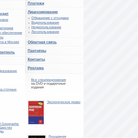
Платежи
Лицензирование
аудит
Обращение с отходами
вовое
Водопользование
Недропользование
ритериев
Лесопользование
 обеспечение
ты
та в Москве
Обратная связь
Партнёры
контроль
Контакты
Реклама
бразование
Все спецпредложения
на DVD и подарочные
издания
ка сточных
Экологическое право
l Geographic
 Царство
ды
Лошадиная