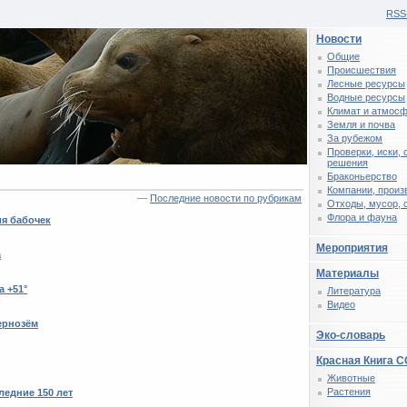
RSS
Новости
Общие
Происшествия
Лесные ресурсы
Водные ресурсы
Климат и атмос
Земля и почва
За рубежом
Проверки, иски,
решения
Браконьерство
Компании, произ
—
Последние новости по рубрикам
Отходы, мусор, 
Флора и фауна
ия бабочек
Мероприятия
а
Материалы
 +51°
Литература
Видео
ернозём
Эко-словарь
Красная Книга 
Животные
Растения
ледние 150 лет