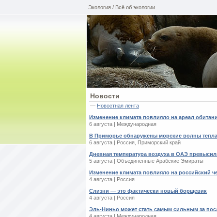
Экология / Всё об экологии
Новости
—
Новостная лента
Изменение климата повлияло на ареал обитан
6 августа | Международная
В Приморье обнаружены морские волны тепл
6 августа | Россия, Приморский край
Дневная температура воздуха в ОАЭ превысила
5 августа | Объединенные Арабские Эмираты
Изменение климата повлияло на российский ч
4 августа | Россия
Слизни — это фактически новый борщевик
4 августа | Россия
Эль-Ниньо может стать самым сильным за пос
4 августа | Международная