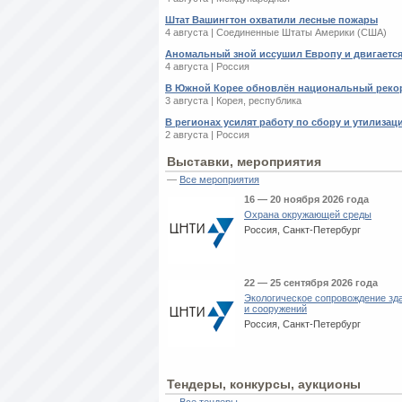
Штат Вашингтон охватили лесные пожары
4 августа | Соединенные Штаты Америки (США)
Аномальный зной иссушил Европу и двигается
4 августа | Россия
В Южной Корее обновлён национальный реко
3 августа | Корея, республика
В регионах усилят работу по сбору и утилиза
2 августа | Россия
Выставки, мероприятия
—
Все мероприятия
16 — 20 ноября 2026 года
Охрана окружающей среды
Россия, Санкт-Петербург
22 — 25 сентября 2026 года
Экологическое сопровождение зд
и сооружений
Россия, Санкт-Петербург
Тендеры, конкурсы, аукционы