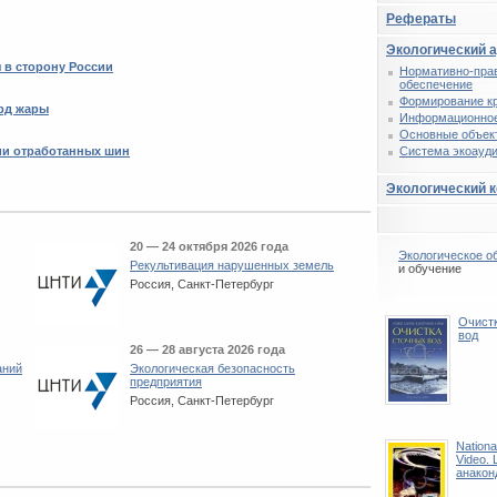
Рефераты
Экологический 
 в сторону России
Нормативно-пра
обеспечение
Формирование к
рд жары
Информационное
Основные объек
ции отработанных шин
Система экоауди
Экологический 
20 — 24 октября 2026 года
Экологическое о
Рекультивация нарушенных земель
и обучение
Россия, Санкт-Петербург
Очист
вод
26 — 28 августа 2026 года
аний
Экологическая безопасность
предприятия
Россия, Санкт-Петербург
Nationa
Video.
анакон