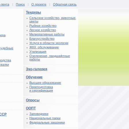
-лента
|
Поиск
|
О проекте
|
Обратная связь
Тендеры
Сельское хозяйство, животные,
цветы
Рыбное хозяйство
Лесное хозяйство
Мелиоративные работы
фера
Благоустройство
Услуги в области экологии
ЖКХ, обслуживание
 судебные
Утилизация
Озеленение, ландшафтные
работы
водства
свалки
Эко-галерея
Обучение
Высшее образование
Переподготовка
и сертификация
Опросы
ООПТ
Заповедники
СССР
Национальные парки
Федеральные заказники