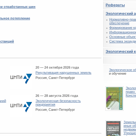
Рефераты
ции отработанных шин
Экологический 
льное потепление
Нормативно-пра
обеспечение
Формирование к
Информационное
Основные объек
останций
Система экоауди
Экологический 
20 — 24 октября 2026 года
Экологическое о
Рекультивация нарушенных земель
и обучение
Россия, Санкт-Петербург
Эколо
право 
Конспе
26 — 28 августа 2026 года
аний
Экологическая безопасность
предприятия
Россия, Санкт-Петербург
Земельн
иные о
недвиж
Упроще