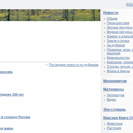
RSS
Новости
Общие
Происшествия
Лесные ресурсы
Водные ресурсы
Климат и атмос
Земля и почва
За рубежом
Проверки, иски,
решения
Браконьерство
Компании, произ
—
Последние новости по рубрикам
Отходы, мусор, 
Флора и фауна
ернозём
Мероприятия
Материалы
ледние 150 лет
Литература
Видео
Эко-словарь
 в сторону России
Красная Книга 
Животные
Растения
рд жары