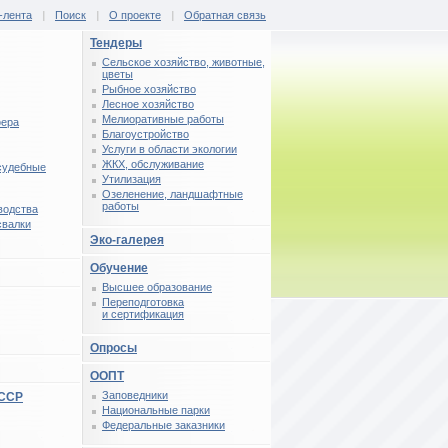
-лента
|
Поиск
|
О проекте
|
Обратная связь
Тендеры
Сельское хозяйство, животные,
цветы
Рыбное хозяйство
Лесное хозяйство
Мелиоративные работы
фера
Благоустройство
Услуги в области экологии
ЖКХ, обслуживание
 судебные
Утилизация
Озеленение, ландшафтные
работы
водства
свалки
Эко-галерея
Обучение
Высшее образование
Переподготовка
и сертификация
Опросы
ООПТ
Заповедники
СССР
Национальные парки
Федеральные заказники