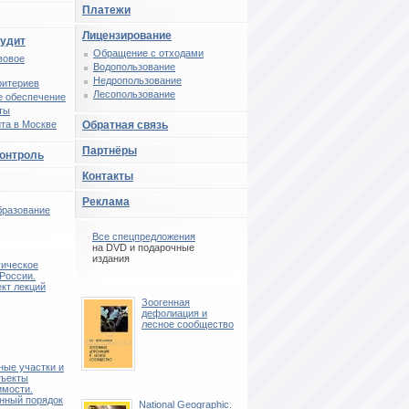
Платежи
Лицензирование
аудит
Обращение с отходами
вовое
Водопользование
Недропользование
ритериев
Лесопользование
 обеспечение
ты
та в Москве
Обратная связь
Партнёры
контроль
Контакты
Реклама
бразование
Все спецпредложения
на DVD и подарочные
издания
гическое
России.
кт лекций
Зоогенная
дефолиация и
лесное сообщество
ые участки и
бъекты
имости.
нный порядок
National Geographic.