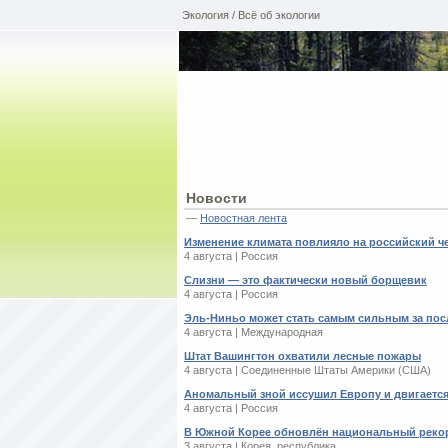
Экология / Всё об экологии
Новости
—
Новостная лента
Изменение климата повлияло на российский ч
4 августа | Россия
Слизни — это фактически новый борщевик
4 августа | Россия
Эль-Ниньо может стать самым сильным за пос
4 августа | Международная
Штат Вашингтон охватили лесные пожары
4 августа | Соединенные Штаты Америки (США)
Аномальный зной иссушил Европу и двигается
4 августа | Россия
В Южной Корее обновлён национальный реко
3 августа | Корея, республика