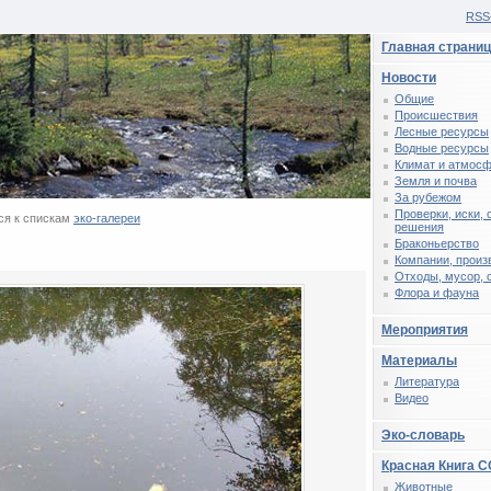
RSS
Главная страни
Новости
Общие
Происшествия
Лесные ресурсы
Водные ресурсы
Климат и атмос
Земля и почва
За рубежом
Проверки, иски,
я к спискам
эко-галереи
решения
Браконьерство
Компании, произ
Отходы, мусор, 
Флора и фауна
Мероприятия
Материалы
Литература
Видео
Эко-словарь
Красная Книга 
Животные