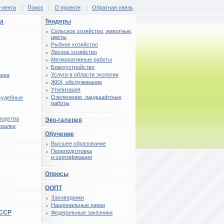
-лента
|
Поиск
|
О проекте
|
Обратная связь
ца
Тендеры
Сельское хозяйство, животные,
цветы
Рыбное хозяйство
Лесное хозяйство
Мелиоративные работы
Благоустройство
Услуги в области экологии
фера
ЖКХ, обслуживание
Утилизация
Озеленение, ландшафтные
 судебные
работы
водства
Эко-галерея
свалки
Обучение
Высшее образование
Переподготовка
и сертификация
Опросы
ООПТ
Заповедники
Национальные парки
СССР
Федеральные заказники