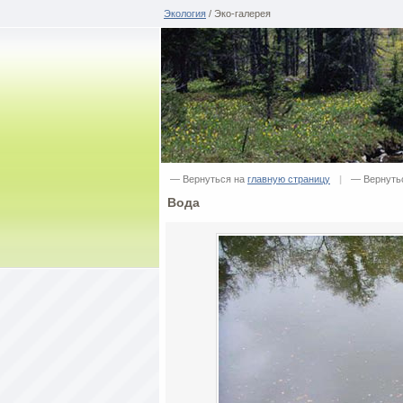
Экология
/ Эко-галерея
— Вернуться на
главную страницу
|
— Вернутьс
Вода