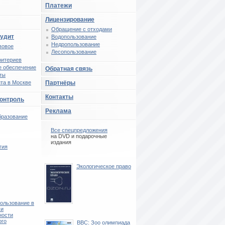
Платежи
Лицензирование
Обращение с отходами
аудит
Водопользование
Недропользование
вовое
Лесопользование
ритериев
 обеспечение
Обратная связь
ты
та в Москве
Партнёры
Контакты
контроль
Реклама
бразование
Все спецпредложения
на DVD и подарочные
издания
гия
Экологическое право
ользование в
 и
ности
ого
BBC: Зоо олимпиада