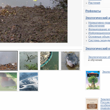
Растения
Рефераты
Экологический 
Нормативно-пра
обеспечение
Формирование к
Информационное
Основные объек
Система экоауди
Экологический 
Экологическое о
и обучение
Эколо
Землеп
России
особен
правов