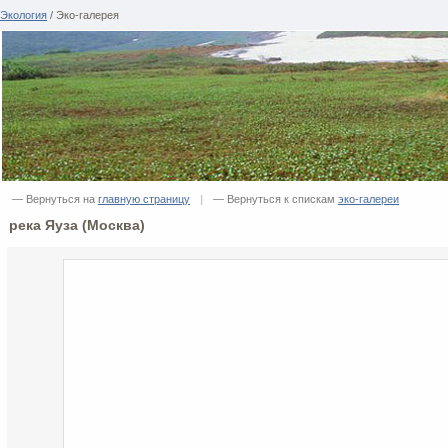
Экология
/ Эко-галерея
— Вернуться на
главную страницу
|
— Вернуться к спискам
эко-галереи
река Яуза (Москва)