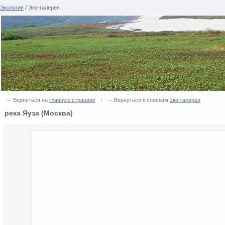
Экология
/ Эко-галерея
— Вернуться на
главную страницу
|
— Вернуться к спискам
эко-галереи
река Яуза (Москва)