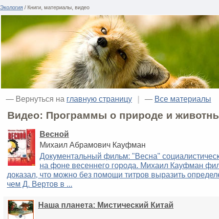
Экология
/ Книги, материалы, видео
— Вернуться на
главную страницу
|
—
Все материалы
Видео: Программы о природе и животн
Весной
Михаил Абрамович Кауфман
Документальный фильм: "Весна" социалистическ
на фоне весеннего города. Михаил Кауфман фи
доказал, что можно без помощи титров выразить определ
чем Д. Вертов в ...
Наша планета: Мистический Китай