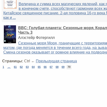
Величина и сумма всех магических явлений, как я
в конечном счете, способствуют гармонии всех ж
Китайское священное писание. 2-ая половина 16-го века 
как и ...
BBC: Голубая планета: Сезонные моря. Кора
Часть 3
Алэстейр Фотергилл
Сезонные моря Моря, граничащие с территориям
матом, где погода меняется в течении всего года, на зыв
Смена сезонов оказывает ог ромное влияние на подводный
Страницы:
Ctrl ←
Предыдущая страница
1
...
61
62
63
64
65
66
67
68
69
70