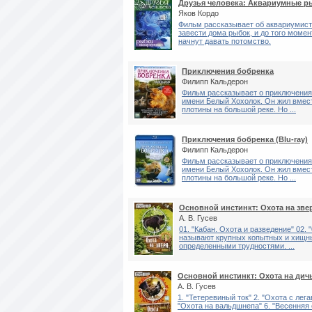
Друзья человека: Аквариумные р
Яков Кордо
Фильм рассказывает об аквариумисти
завести дома рыбок, и до того момен
начнут давать потомство.
Приключения бобренка
Филипп Кальдерон
Фильм рассказывает о приключениях
имени Белый Хохолок. Он жил вмес
плотины на большой реке. Но ...
Приключения бобренка (Blu-ray)
Филипп Кальдерон
Фильм рассказывает о приключениях
имени Белый Хохолок. Он жил вмес
плотины на большой реке. Но ...
Основной инстинкт: Охота на зве
А. В. Гусев
01. "Кабан. Охота и разведение" 02.
называют крупных копытных и хищных
определенными трудностями. ...
Основной инстинкт: Охота на дичь
А. В. Гусев
1. "Тетеревиный ток" 2. "Охота с лег
"Охота на вальдшнепа" 6. "Весенняя о