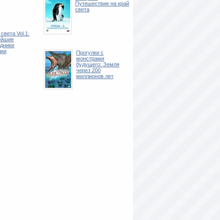
Путешествие на край
света
света Vol.1:
ейшие
дники
лии
Прогулки с
монстрами
будущего: Земля
через 200
миллионов лет