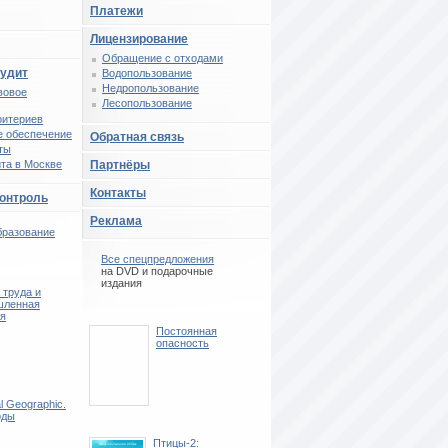
Платежи
Лицензирование
Обращение с отходами
аудит
Водопользование
Недропользование
вовое
Лесопользование
ритериев
 обеспечение
Обратная связь
ты
та в Москве
Партнёры
Контакты
контроль
Реклама
бразование
Все спецпредложения
на DVD и подарочные
издания
 труда и
шленная
ия
Постоянная
опасность
l Geographic.
рды
Птицы-2: