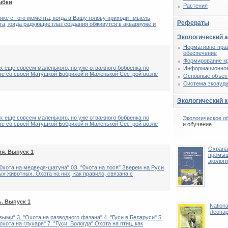
ыбки
Растения
ке с того момента, когда в Вашу голову приходит мысль
Рефераты
та, когда радующие глаз создания обживутся в аквариуме и
Экологический 
Нормативно-пра
обеспечение
Формирование к
 еще совсем маленького, но уже отважного бобренка по
Информационное
те со своей Матушкой Бобрихой и Маленькой Сестрой возле
Основные объек
Система экоауди
Экологический 
 еще совсем маленького, но уже отважного бобренка по
Экологическое о
те со своей Матушкой Бобрихой и Маленькой Сестрой возле
и обучение
Охрана
ря. Выпуск 1
промы
эколог
 "0хота на медведя-шатуна" 0З. "0хота на лося" Зверем на Руси
 животных. Охота на них, как правило, связана с
. Выпуск 1
Nationa
Леопа
авыми" 3. "Охота на разводного фазана" 4. "Гуси в Беларуси" 5.
хота на глухаря" 7. "Гуси. Вологда" Охота на птиц, как