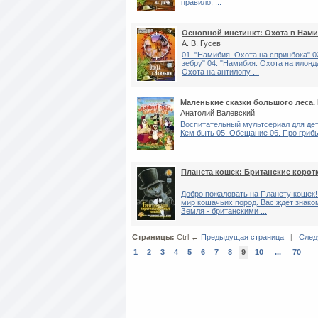
правило, ...
Основной инстинкт: Охота в Нам
А. В. Гусев
01. "Намибия. Охота на спринбока" 0
зебру" 04. "Намибия. Охота на илонда
Охота на антилопу ...
Маленькие сказки большого леса.
Анатолий Валевский
Воспитательный мультсериал для дете
Кем быть 05. Обещание 06. Про грибы
Планета кошек: Британские коро
Добро пожаловать на Планету кошек
мир кошачьих пород. Вас ждет знак
Земля - британскими ...
Страницы:
Ctrl ←
Предыдущая страница
|
След
1
2
3
4
5
6
7
8
9
10
...
70