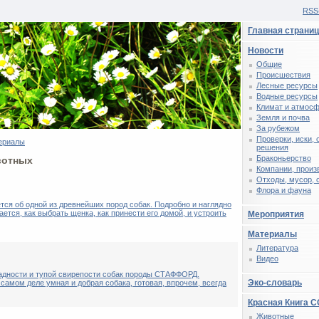
RSS
Главная страни
Новости
Общие
Происшествия
Лесные ресурсы
Водные ресурсы
Климат и атмос
Земля и почва
За рубежом
Проверки, иски,
ериалы
решения
Браконьерство
вотных
Компании, произ
Отходы, мусор, 
Флора и фауна
ся об одной из древнейших пород собак. Подробно и наглядно
ется, как выбрать щенка, как принести его домой, и устроить
Мероприятия
Материалы
Литература
Видео
адности и тупой свирепости собак породы СТАФФОРД.
Эко-словарь
 самом деле умная и добрая собака, готовая, впрочем, всегда
Красная Книга 
Животные