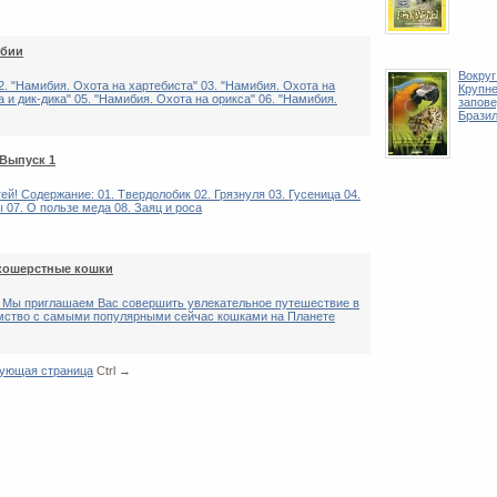
ибии
Вокруг 
2. "Намибия. Охота на хартебиста" 03. "Намибия. Охота на
Крупн
 и дик-дика" 05. "Намибия. Охота на орикса" 06. "Намибия.
запове
Брази
 Выпуск 1
й! Содержание: 01. Твердолобик 02. Грязнуля 03. Гусеница 04.
 07. О пользе меда 08. Заяц и роса
ткошерстные кошки
! Мы приглашаем Вас совершить увлекательное путешествие в
омство с самыми популярными сейчас кошками на Планете
ующая страница
Ctrl →