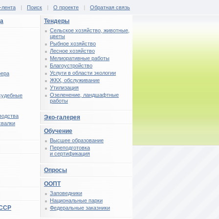
-лента
|
Поиск
|
О проекте
|
Обратная связь
ца
Тендеры
Сельское хозяйство, животные,
цветы
Рыбное хозяйство
Лесное хозяйство
Мелиоративные работы
Благоустройство
Услуги в области экологии
фера
ЖКХ, обслуживание
Утилизация
Озеленение, ландшафтные
 судебные
работы
водства
Эко-галерея
свалки
Обучение
Высшее образование
Переподготовка
и сертификация
Опросы
ООПТ
Заповедники
Национальные парки
СССР
Федеральные заказники