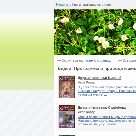
Экология
/ Книги, материалы, видео
— Вернуться на
главную страницу
|
—
Все мат
Видео: Программы о природе и жи
Друзья человека: Шарпей
Яков Кордо
В увлекательной форме рассказывает
показан стандарт породы. Рассказыва
на новом месте. ...
Друзья человека: Стаффорд
Яков Кордо
Фильм развенчивает мифы о кровож
Наглядно показано, насколько это на
встать на защиту своего ...