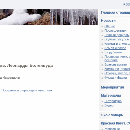
RSS
Главная страни
Новости
Общие
Происшествия
Лесные ресурсы
Водные ресурсы
Климат и атмос
Земля и почва
За рубежом
Проверки, иски,
решения
Браконьерство
ков. Леопарды Болливуда
Компании, произ
Отходы, мусор, 
ра Чакраварти
Флора и фауна
Мероприятия
: Программы о природе и животных
Материалы
Литература
Видео
Эко-словарь
Красная Книга 
Животные