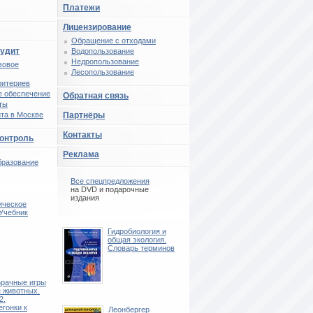
Платежи
Лицензирование
Обращение с отходами
аудит
Водопользование
Недропользование
вовое
Лесопользование
ритериев
 обеспечение
Обратная связь
ты
та в Москве
Партнёры
Контакты
контроль
Реклама
бразование
Все спецпредложения
на DVD и подарочные
издания
ическое
 Учебник
Гидробиология и
общая экология.
Словарь терминов
Брачные игры
е животных.
2.
гонки к
Леонбергер