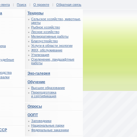
-лента
|
Поиск
|
О проекте
|
Обратная связь
ца
Тендеры
Сельское хозяйство, животные,
цветы
Рыбное хозяйство
Лесное хозяйство
Мелиоративные работы
Благоустройство
Услуги в области экологии
фера
ЖКХ, обслуживание
Утилизация
Озеленение, ландшафтные
 судебные
работы
водства
Эко-галерея
свалки
Обучение
Высшее образование
Переподготовка
и сертификация
Опросы
ООПТ
Заповедники
Национальные парки
СССР
Федеральные заказники