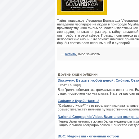
Тайны призраков: Леопарды Болливуда "Леопарды
нападений леопардов на людей в пригороде Мумба
производству кино фильмов, более известным как
леопардов, попытается разгадать тайну нападений
опыт работы в этой сфере, Пракаш попытается из
человеческие жизни. Это захватывающее приключе
борьбы против всех непониманий и суеверий.
—
Купить
, либо заказать
Другие книги рубрики
Discovery: Выжить любой ценой: Сибирь. Сезо
Скотт Танкард
Бэр Гриллс обожает экстремальные испытания. Е
страх и смертельная усталость. На этот раз самый
Сафари с Кузей. Часть 3
"Сафари с Кузей" - это веселые и познавательны
совместительству великий путешественник тролль 
National Geographic Video. Властелин поляр
Перед Вами летопись жизни белой медведицы и д
Национального Географического Общества следова
...
BBC: Индонезия - огненный остров