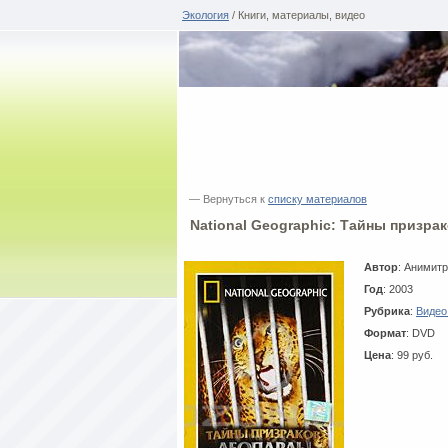
Экология
/ Книги, материалы, видео
— Вернуться к
списку материалов
National Geographic: Тайны призра
Автор
: Анимит
Год
: 2003
Рубрика
:
Видео
Формат
: DVD
Цена
: 99 руб.