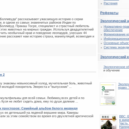
Растения
Рефераты
 Болливуда" рассказывают ужасающую историю о серии
Экологический 
и, в одном из самых знаменитых районов Индии по
 Болливуд. Пракаш Тосре, специалист и страстный любитель
Нормативно-пра
 этих животных на мирных граждан. Используя двадцатилетний
обеспечение
учить необычный нрав и поведение леопардов, унесших 44
Формирование к
ние расскажет нам историю страха, манипуляций, возмездия и
Информационное
Основные объек
Система экоауди
Экологический 
Экологическое о
и обучение
н 2
му знакомы невыносимый холод, мучительная боль, животный
Эколог
 молодой покоритель Эвереста и "выпускник" ...
право.
е мультфильмы для всей семьи. Любимец всех детей и по
Кузя не любит сидеть дома, ему по душе далекие ...
ных просторов: Семейный альбом белого медведя
вух ее детенышей на ледяной вершине мира. Камеры
ли за этим семейством во время его двухлетней арктической
BBC: 
в мир
Часть 
Напере