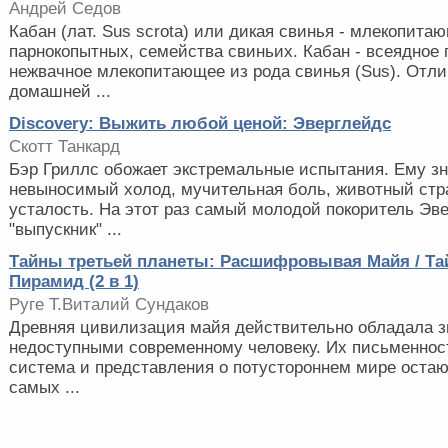
Андрей Седов
Кабан (лат. Sus scrota) или дикая свинья - млекопита
парнокопытных, семейства свиньих. Кабан - всеядное
нежвачное млекопитающее из рода свинья (Sus). Отли
домашней ...
Discovery: Выжить любой ценой: Эверглейдс
Скотт Танкард
Бэр Гриллс обожает экстремальные испытания. Ему з
невыносимый холод, мучительная боль, животный стр
усталость. На этот раз самый молодой покоритель Эве
"выпускник" ...
Тайны третьей планеты: Расшифровывая Майя / Та
Пирамид (2 в 1)
Руге Т.Виталий Сундаков
Древняя цивилизация майя действительно обладала з
недоступными современному человеку. Их письменнос
система и представления о потустороннем мире остаю
самых ...