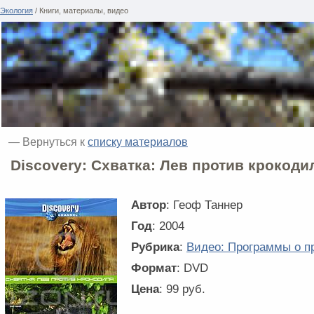
Экология
/ Книги, материалы, видео
— Вернуться к
списку материалов
Discovery: Схватка: Лев против крокоди
Автор
: Геоф Таннер
Год
: 2004
Рубрика
:
Видео: Программы о п
Формат
: DVD
Цена
: 99 руб.