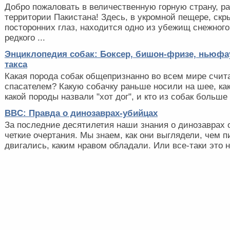
Добро пожаловать в величественную горную страну, р
территории Пакистана! Здесь, в укромной пещере, скр
посторонних глаз, находится одно из убежищ снежного
редкого ...
Энциклопедия собак: Боксер, бишон-фризе, ньюфа
такса
Какая порода собак общепризнанно во всем мире счи
спасателем? Какую собачку раньше носили на шее, как
какой породы назвали "хот дог", и кто из собак больше 
BBC: Правда о динозаврах-убийцах
За последние десятилетия наши знания о динозаврах 
четкие очертания. Мы знаем, как они выглядели, чем п
двигались, каким нравом обладали. Или все-таки это 