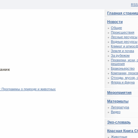
RSS
Главная страни
Новости
Общие
Происшествия
Лесные ресурсы
Водные ресурсы
Климат и атмос
Земля и почва
За рубежом
Проверки, иски,
решения
Браконьерство
таник
Компании, произ
Отходы, мусор, 
Флора и фауна
: Программы о природе и животных
Мероприятия
Материалы
Литература
Видео
Эко-словарь
Красная Книга 
Животные