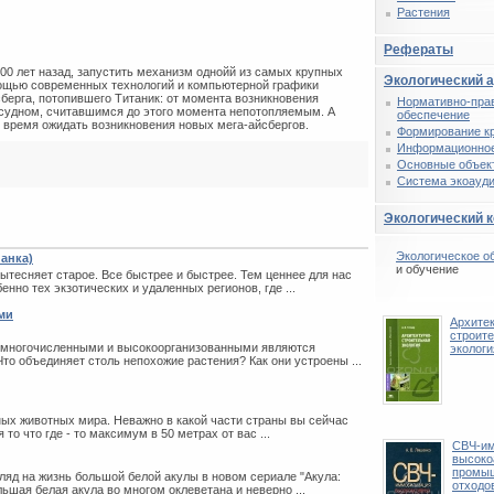
Растения
Рефераты
00 лет назад, запустить механизм однойй из самых крупных
Экологический 
мощью современных технологий и компьютерной графики
берга, потопившего Титаник: от мoмeнтa возникновения
Нормативно-пра
с судном, считавшимся до этого момента непотопляемым. А
обеспечение
 время ожидать возникновения новых мега-айсбергов.
Формирование к
Информационное
Основные объек
Система экоауди
Экологический 
Экологическое о
Ланка)
и обучение
вытесняет старое. Все быстрее и быстрее. Тем ценнее для нас
но тех экзотических и удаленных регионов, где ...
ми
Архитек
строит
и многочисленными и высокоорганизованными являются
экологи
Что объединяет столь непохожие растения? Как они устроены ...
ых животных мира. Неважно в какой части страны вы сейчас
о что где - то максимум в 50 метрах от вас ...
СВЧ-им
высоко
промы
ляд на жизнь большой белой акулы в новом сериале "Акула:
отходо
ьшая белая акула во многом оклеветана и неверно ...