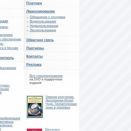
Платежи
Лицензирование
Обращение с отходами
аудит
Водопользование
Недропользование
вовое
Лесопользование
ритериев
 обеспечение
Обратная связь
ты
та в Москве
Партнёры
Контакты
контроль
Реклама
бразование
Все спецпредложения
на DVD и подарочные
издания
турно-
ельная
я
Земное излучение.
Дополнения Игоря
Чудо. Геопатогенные
зоны и здоровье
мобилизация
активных
шленных
в
Discovery: