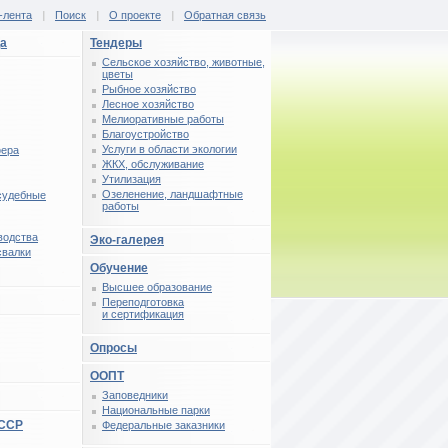
-лента
|
Поиск
|
О проекте
|
Обратная связь
ца
Тендеры
Сельское хозяйство, животные,
цветы
Рыбное хозяйство
Лесное хозяйство
Мелиоративные работы
Благоустройство
Услуги в области экологии
фера
ЖКХ, обслуживание
Утилизация
Озеленение, ландшафтные
 судебные
работы
водства
Эко-галерея
свалки
Обучение
Высшее образование
Переподготовка
и сертификация
Опросы
ООПТ
Заповедники
Национальные парки
СССР
Федеральные заказники