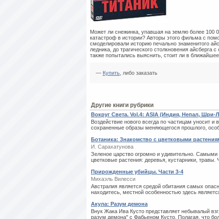
Может ли снежинка, упавшая на землю более 100 0
катастроф в истории? Авторы этого фильма с по
смоделировали историю печально знаменитого айс
ледника, до трагического столкновения айсберга 
также попытались выяснить, стоит ли в ближайшее
—
Купить
, либо заказать
Другие книги рубрики
Вокруг Света. Vol.4: ASIA (Индия, Непал, Шри-
Воздействие нового всегда по частицам уносит и 
сохраненные образы меняющегося прошлого, особен
Ботаника: Знакомство с цветковыми растения
И. Сарахатунова
Зеленое царство огромно и удивительно. Самым
цветковые растения: деревья, кустарники, травы. 
Прирожденные убийцы. Части 3-4
Михаэль Вилесси
Австралия является средой обитания самых опасн
находитесь, местной особенностью здесь является т
Акула: Разум демона
Внук Жака Ива Кусто представляет небывалый взг
разум демона" с Фабьеном Кусто. Полагая, что бол