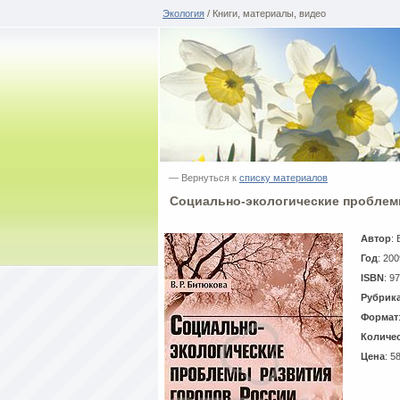
Экология
/ Книги, материалы, видео
— Вернуться к
списку материалов
Социально-экологические проблем
Автор
: 
Год
: 200
ISBN
: 9
Рубрик
Формат
Количес
Цена
: 5