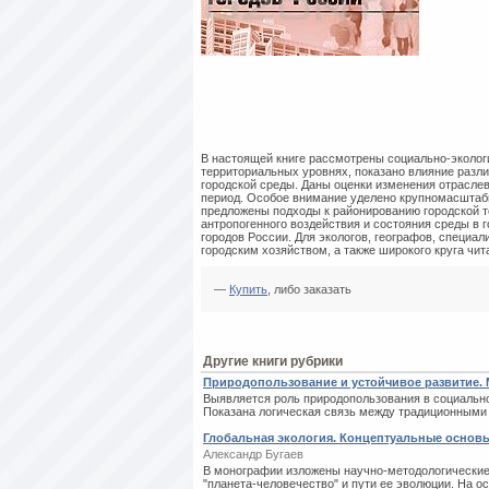
В настоящей книге рассмотрены социально-эколог
территориальных уровнях, показано влияние разли
городской среды. Даны оценки изменения отрасле
период. Особое внимание уделено крупномасштабн
предложены подходы к районированию городской т
антропогенного воздействия и состояния среды в 
городов России. Для экологов, географов, специал
городским хозяйством, а также широкого круга чи
—
Купить
, либо заказать
Другие книги рубрики
Природопользование и устойчивое развитие.
Выявляется роль природопользования в социально
Показана логическая связь между традиционными
Глобальная экология. Концептуальные основ
Александр Бугаев
В монографии изложены научно-методологические 
"планета-человечество" и пути ее эволюции. На о