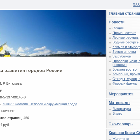
RSS
Главная страни
Новости
Общие
Происшествия
Лесные ресурсы
Водные ресурсы
Климат и атмос
Земля и почва
За рубежом
Проверки, иски,
решения
Браконьерство
ы развития городов России
Компании, произ
Отходы, мусор, 
В. Р. Битюкова
Флора и фауна
9
Мероприятия
78-5-397-00145-8
Материалы
а
:
Книги: Экология. Человек и окружающая среда
Литература
: 60x90/16
Видео
тво страниц
: 450
Эко-словарь
84 руб.
Красная Книга 
Животные