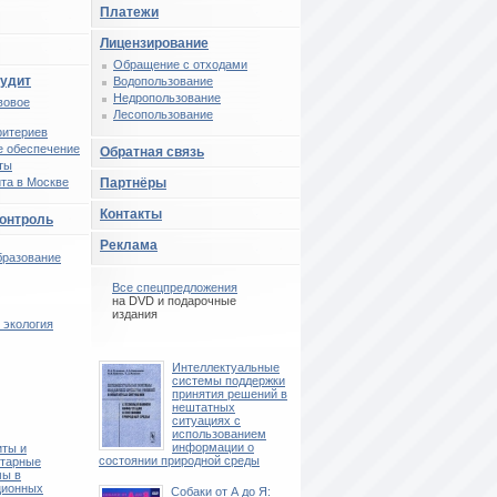
Платежи
Лицензирование
Обращение с отходами
аудит
Водопользование
Недропользование
вовое
Лесопользование
ритериев
 обеспечение
Обратная связь
ты
та в Москве
Партнёры
Контакты
контроль
Реклама
бразование
Все спецпредложения
на DVD и подарочные
издания
экология
Интеллектуальные
системы поддержки
принятия решений в
нештатных
ситуациях с
использованием
информации о
иты и
состоянии природной среды
итарные
мы в
ционных
Собаки от А до Я: