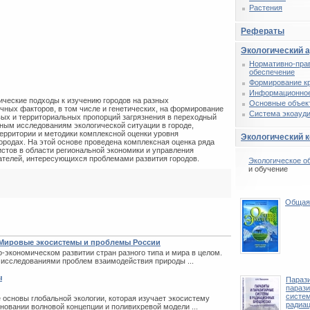
Растения
Рефераты
Экологический 
Нормативно-пра
обеспечение
Формирование к
Информационное
ические подходы к изучению городов на разных
Основные объек
чных факторов, в том числе и генетических, на формирование
Система экоауди
вых и территориальных пропорций загрязнения в переходный
ым исследованиям экологической ситуации в городе,
ерритории и методики комплексной оценки уровня
Экологический 
городах. На этой основе проведена комплексная оценка ряда
истов в области региональной экономики и управления
тателей, интересующихся проблемами развития городов.
Экологическое о
и обучение
Общая 
 Мировые экосистемы и проблемы России
-экономическом развитии стран разного типа и мира в целом.
 исследованиями проблем взаимодействия природы ...
ы
Параз
параз
систе
основы глобальной экологии, которая изучает экосистему
радиа
сновании волновой концепции и поливихревой модели ...