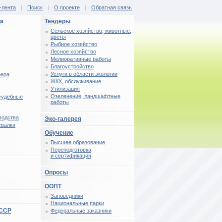
-лента
|
Поиск
|
О проекте
|
Обратная связь
ца
Тендеры
Сельское хозяйство, животные,
цветы
Рыбное хозяйство
Лесное хозяйство
Мелиоративные работы
Благоустройство
Услуги в области экологии
фера
ЖКХ, обслуживание
Утилизация
Озеленение, ландшафтные
 судебные
работы
водства
Эко-галерея
свалки
Обучение
Высшее образование
Переподготовка
и сертификация
Опросы
ООПТ
Заповедники
Национальные парки
СССР
Федеральные заказники