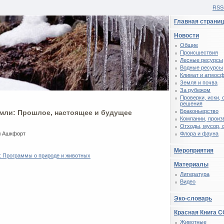
RSS
Главная страни
Новости
Общие
Происшествия
Лесные ресурсы
Водные ресурсы
Климат и атмос
Земля и почва
За рубежом
Проверки, иски,
решения
Браконьерство
емли: Прошлое, настоящее и будущее
Компании, произ
Отходы, мусор, 
л Ашкфорт
Флора и фауна
Мероприятия
: Программы о природе и животных
Материалы
Литература
Видео
Эко-словарь
Красная Книга 
Животные