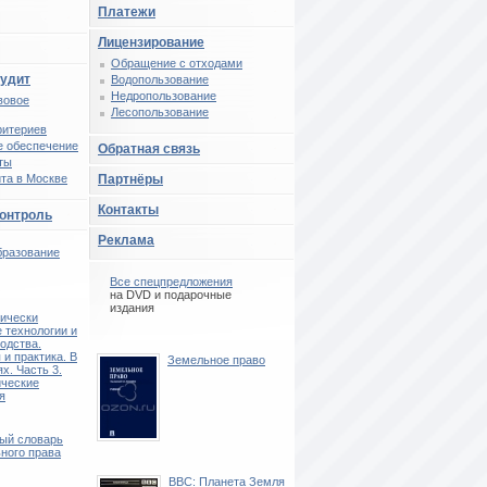
Платежи
Лицензирование
Обращение с отходами
аудит
Водопользование
Недропользование
вовое
Лесопользование
ритериев
 обеспечение
Обратная связь
ты
та в Москве
Партнёры
Контакты
контроль
Реклама
бразование
Все спецпредложения
на DVD и подарочные
издания
ически
 технологии и
одства.
 и практика. В
Земельное право
ях. Часть 3.
ические
я
ый словарь
ного права
BBC: Планета Земля