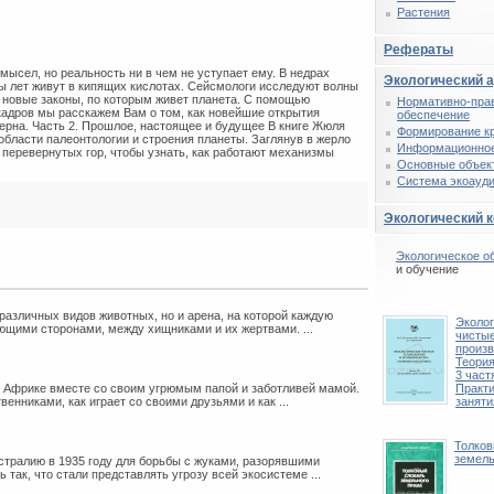
Растения
Рефераты
ысел, но реальность ни в чем не уступает ему. В недрах
Экологический 
ы лет живут в кипящих кислотах. Сейсмологи исследуют волны
т новые законы, по которым живет планета. С помощью
Нормативно-пра
адров мы расскажем Вам о том, как новейшие открытия
обеспечение
рна. Часть 2. Прошлое, настоящее и будущее В книге Жюля
Формирование к
бласти палеонтологии и строения планеты. Заглянув в жерло
Информационное
и перевернутых гор, чтобы узнать, как работают механизмы
Основные объек
Система экоауди
Экологический 
Экологическое о
и обучение
различных видов животных, но и арена, на которой каждую
Эколог
щими сторонами, между хищниками и их жертвами. ...
чистые
произв
Теория
3 част
фрике вместе со своим угрюмым папой и заботливей мамой.
Практ
енниками, как играет со своими друзьями и как ...
заняти
Толков
земель
тралию в 1935 году для борьбы с жуками, разорявшими
так, что стали представлять угрозу всей экосистеме ...