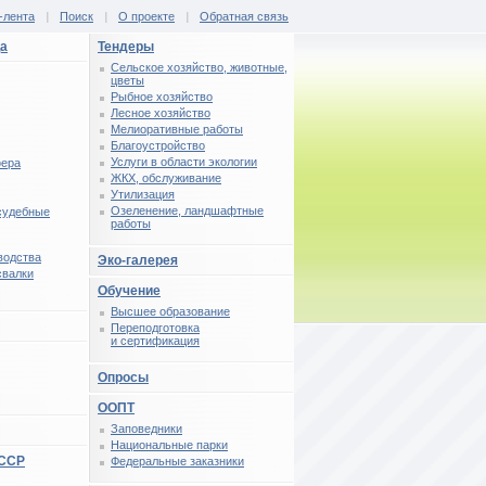
-лента
|
Поиск
|
О проекте
|
Обратная связь
ца
Тендеры
Сельское хозяйство, животные,
цветы
Рыбное хозяйство
Лесное хозяйство
Мелиоративные работы
Благоустройство
Услуги в области экологии
фера
ЖКХ, обслуживание
Утилизация
Озеленение, ландшафтные
 судебные
работы
водства
Эко-галерея
свалки
Обучение
Высшее образование
Переподготовка
и сертификация
Опросы
ООПТ
Заповедники
Национальные парки
СССР
Федеральные заказники