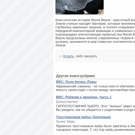
Классическая история Жюля Верна - красочный вым
Земли ученые находят бактерии, которые миллион
глубинных каменных океанов, а геологи открываю
передовой компьютерной анимации и уникальных к
подтверждают впечатляющие пророчества Жюля Ве
Верна предсказаны многие современные теории в о
вулкана, проникните в мир плавучих континентов 
Земли.
—
Купить
, либо заказать
Другие книги рубрики
BBC: Поле битвы. Львы
Африканские саванны - не только место обитания 
минуту происходят стычки между противоборствую
BBC: Ребятам о зверятах. Часть 1
Дэвид Карлинг
ГИППОПОТАМЧИК ХЬЮГО. Этот "малыш" живет в А
Вы увидите, как он общается с родителями и родств
Тростниковые жабы: Оккупация
Льюис Марк
Ядовитые тростниковые жабы были завезены в Авс
сахарные плантации. С тех пор жабы размножились 