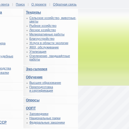
-лента
|
Поиск
|
О проекте
|
Обратная связь
ца
Тендеры
Сельское хозяйство, животные,
цветы
Рыбное хозяйство
Лесное хозяйство
Мелиоративные работы
Благоустройство
Услуги в области экологии
фера
ЖКХ, обслуживание
Утилизация
Озеленение, ландшафтные
 судебные
работы
водства
Эко-галерея
свалки
Обучение
Высшее образование
Переподготовка
и сертификация
Опросы
ООПТ
Заповедники
Национальные парки
СССР
Федеральные заказники