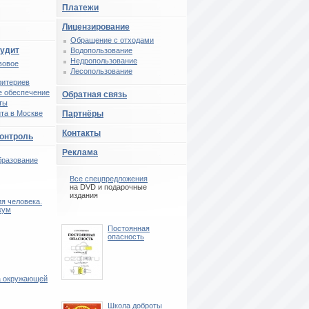
Платежи
Лицензирование
Обращение с отходами
аудит
Водопользование
Недропользование
вовое
Лесопользование
ритериев
 обеспечение
Обратная связь
ты
та в Москве
Партнёры
Контакты
контроль
Реклама
бразование
Все спецпредложения
на DVD и подарочные
издания
я человека.
кум
Постоянная
опасность
 окружающей
Школа доброты