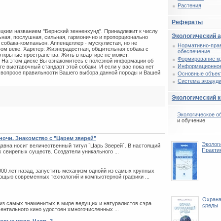
Растения
Рефераты
ецким названием "Бернский зенненхунд". Принадлежит к числу
Экологический 
ьная, послушная, сильная, гармонично и пропорционально
 собака-компаньон. Аппенцеллер - мускулистая, но не
Нормативно-пра
ом веке. Харктер: Жизнерадостная, общительная собака с
обеспечение
ткрытые пространства. Жить в квартире не может.
Формирование к
. На этом диске Вы ознакомитесь с полезной информации об
Информационное
те выставочный стандарт этой собаки. И если у вас пока нет
в вопросе правильности Вашего выбора данной породы и Вашей
Основные объек
Система экоауди
Экологический 
Экологическое о
и обучение
ночи. Знакомство с "Царем зверей"
Экологи
давна носит величественный титул `Царь Зверей`. В настоящий
Практи
 свирепых существ. Создатели уникального ...
000 лет назад, запустить механизм однойй из самых крупных
ощью современных технологий и компьютерной графики ...
Охрана
о из самых знаменитых в мире ведущих и натуралистов сэра
среды
ентального кино удостоен хмногочисленных ...