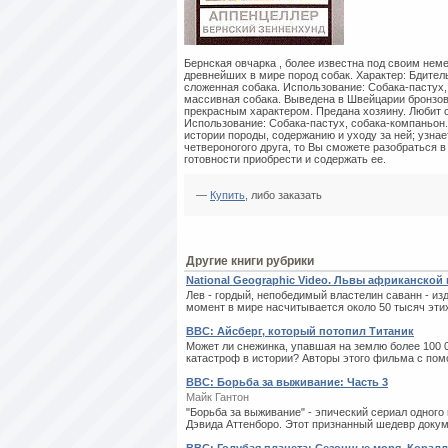
Бернская овчарка , более известна под своим нем
древнейших в мире пород собак. Характер: Бдител
сложенная собака. Использование: Собака-пастух,
массивная собака. Выведена в Швейцарии бронзов
прекрасным характером. Предана хозяину. Любит о
Использование: Собака-пастух, собака-компаньон
истории породы, содержанию и уходу за ней; узнае
четвероногого друга, то Вы сможете разобраться 
готовности приобрести и содержать ее.
—
Купить
, либо заказать
Другие книги рубрики
National Geographic Video. Львы африканской 
Лев - гордый, непобедимый властелин саванн - из
момент в мире насчитывается около 50 тысяч этих
BBC: Айсберг, который потопил Титаник
Может ли снежинка, упавшая на землю более 100 
катастроф в истории? Авторы этого фильма с пом
ВВС: Борьба за выживание: Часть 3
Майк Гантон
"Борьба за выживание" - эпический сериал одног
Дэвида Аттенборо. Этот признанный шедевр докум