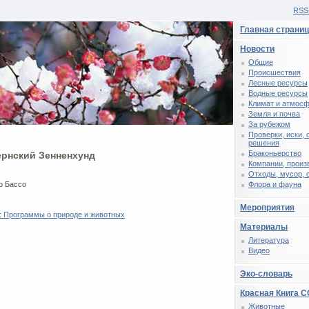
RSS
Главная страни
Новости
Общие
Происшествия
Лесные ресурсы
Водные ресурсы
Климат и атмос
Земля и почва
За рубежом
Проверки, иски,
решения
Браконьерство
ернский Зенненхунд
Компании, произ
Отходы, мусор, 
о Бассо
Флора и фауна
Мероприятия
: Программы о природе и животных
Материалы
Литература
Видео
Эко-словарь
Красная Книга 
Животные