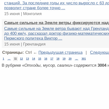
станций. За последние годы их число выросло с 63 до
позволит стране более точно ...
15 июня | Монголия
Самые сильные на Земле ветры фиксируются над
Самые сильные на Земле ветра бывают над Гренланди
до 400 км/ч, рассказал доктор физико-математически
Пермского политеха Виктор ...
15 июня | Гренландия
Страницы:
Ctrl ←
Предыдущая страница
|
Следующа
1
...
11
12
13
14
15
16
17
18
19
20
...
301
В рубрике «
Отходы, мусор, свалки
» содержится
3004
н