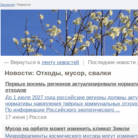
Экология
/ Новости
— Вернуться в
ленту новостей
|
Последние новости
Новости: Отходы, мусор, свалки
Первые восемь регионов актуализировали нормат
отходов
До 1 июля 2027 года российские регионы должны акт
нормативы накопления твёрдых коммунальных отходо
По информации Российского экологического ...
17 июня | Россия
Мусор на орбите может изменить климат Земли
Микрофрагменты космического мусора могут изменит