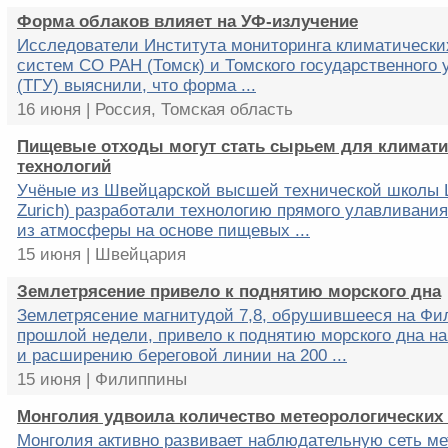
Форма облаков влияет на УФ-излучение
Исследователи Института мониторинга климатических
систем СО РАН (Томск) и Томского государственного 
(ТГУ) выяснили, что форма ...
16 июня | Россия, Томская область
Пищевые отходы могут стать сырьем для климати
технологий
Учёные из Швейцарской высшей технической школы
Zurich) разработали технологию прямого улавливания
из атмосферы на основе пищевых ...
15 июня | Швейцария
Землетрясение привело к поднятию морского дна
Землетрясение магнитудой 7,8, обрушившееся на Фи
прошлой недели, привело к поднятию морского дна на
и расширению береговой линии на 200 ...
15 июня | Филиппины
Монголия удвоила количество метеорологических
Монголия активно развивает наблюдательную сеть ме