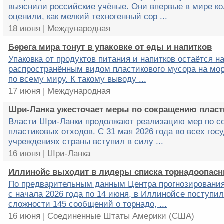
выяснили российские учёные. Они впервые в мире к
оценили, как мелкий техногенный сор ...
18 июня | Международная
Берега мира тонут в упаковке от еды и напитков
Упаковка от продуктов питания и напитков остаётся н
распространённым видом пластикового мусора на мо
по всему миру. К такому выводу ...
17 июня | Международная
Шри-Ланка ужесточает меры по сокращению пласт
Власти Шри-Ланки продолжают реализацию мер по 
пластиковых отходов. С 31 мая 2026 года во всех гос
учреждениях страны вступил в силу ...
16 июня | Шри-Ланка
Иллинойс выходит в лидеры списка торнадоопасн
По предварительным данным Центра прогнозировани
с начала 2026 года по 14 июня, в Иллинойсе поступи
сложности 145 сообщений о торнадо, ...
16 июня | Соединенные Штаты Америки (США)