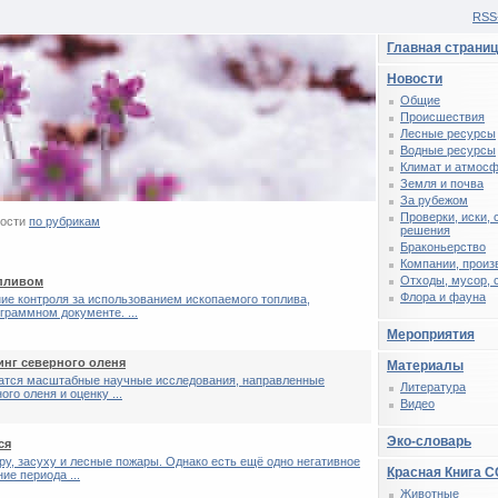
RSS
Главная страни
Новости
Общие
Происшествия
Лесные ресурсы
Водные ресурсы
Климат и атмос
Земля и почва
За рубежом
Проверки, иски,
вости
по рубрикам
решения
Браконьерство
Компании, произ
Отходы, мусор, 
опливом
Флора и фауна
ние контроля за использованием ископаемого топлива,
раммном документе. ...
Мероприятия
инг северного оленя
Материалы
жатся масштабные научные исследования, направленные
Литература
го оленя и оценку ...
Видео
Эко-словарь
ся
у, засуху и лесные пожары. Однако есть ещё одно негативное
Красная Книга 
ие периода ...
Животные