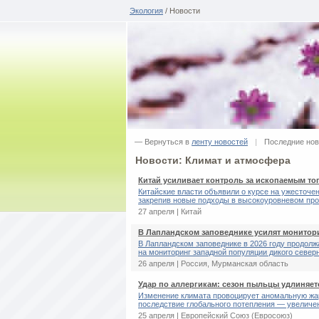
Экология
/ Новости
— Вернуться в
ленту новостей
|
Последние но
Новости: Климат и атмосфера
Китай усиливает контроль за ископаемым т
Китайские власти объявили о курсе на ужесточе
закрепив новые подходы в высокоуровневом прог
27 апреля | Китай
В Лапландском заповеднике усилят монитор
В Лапландском заповеднике в 2026 году продол
на мониторинг западной популяции дикого северно
26 апреля | Россия, Мурманская область
Удар по аллергикам: сезон пыльцы удлиняет
Изменение климата провоцирует аномальную жар
последствие глобального потепления — увеличен
25 апреля | Европейский Cоюз (Евросоюз)