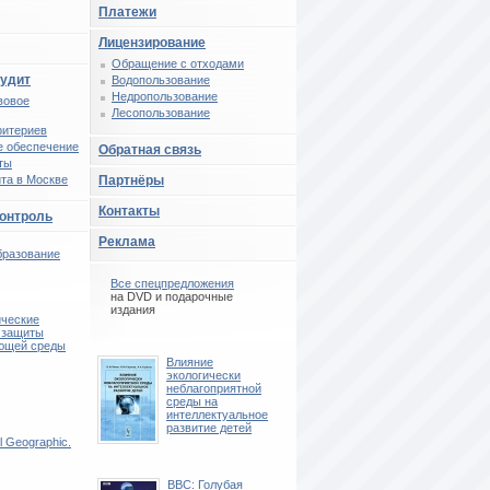
Платежи
Лицензирование
Обращение с отходами
аудит
Водопользование
Недропользование
вовое
Лесопользование
ритериев
 обеспечение
Обратная связь
ты
та в Москве
Партнёры
Контакты
контроль
Реклама
бразование
Все спецпредложения
на DVD и подарочные
издания
ические
 защиты
ющей среды
Влияние
экологически
неблагоприятной
среды на
интеллектуальное
развитие детей
l Geographic.
BBC: Голубая