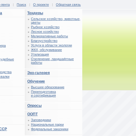
-лента
|
Поиск
|
О проекте
|
Обратная связь
ца
Тендеры
Сельское хозяйство, животные,
цветы
Рыбное хозяйство
Лесное хозяйство
Мелиоративные работы
Благоустройство
Услуги в области экологии
фера
ЖКХ, обслуживание
Утилизация
Озеленение, ландшафтные
 судебные
работы
водства
Эко-галерея
свалки
Обучение
Высшее образование
Переподготовка
и сертификация
Опросы
ООПТ
Заповедники
Национальные парки
СССР
Федеральные заказники