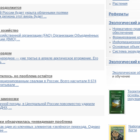
Растения
продолжится
ой России будет укрыта облачными полями
Рефераты
 региона этот вихрь будет ...
Экологический 
Нормативно-пра
 хозяйство
обеспечение
озяйственной организации (FAO) Организации Объединённых
Формирование к
ии (ВМО) ...
Информационное
Основные объек
Система экоауди
кордом
очередное — уже третье в апреле арктическое вторжение. Его
Экологический 
 ...
Экологическое о
тилось, но проблема остаётся
и обучение
анкционированным свалкам в России. Всего насчитали 8 674
читывали ...
Теорет
основы
 заморозки
окружа
ачной погоды, в Центральной России повсеместно ударили
ДНХ, ...
тики обнаружилась «невидимая» проблема
Nationa
ак один из ключевых элементов «зелёного» перехода. Однако
Когти
е ...