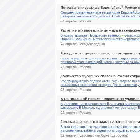
Погодная лихорадка в Европейской России 
Сегодня практически вся территория Европейск
североатлантического циклона. Но если на восток
24 апреля | Россия
Растёт негативное влияние жары на сельское
В новом докладе Продовольственной и сельскох
Наций и Всемирной метеорологической организац
24 апреля | Международная
Холодное вторжение началось погодным ре
Как и ожидалось, сегодня в столице стартовало 
причиной стал ныряющий циклон, который за ночь
23 апреля | Россия
Количество мусорных свалок в России сокра
Росприроднадзор подвёл итоги 2025 года по нес
незаконных скопления отходов. Для статистики у
23 апреля | Россия
В Центральной России повсеместно ударили
В условиях антициклональной, а значит малообл
заморозки. В Москве, на опорной метеостанции В
22 апреля | Россия
Зеленая энергия с отходами: у ветроэнерге
Ветроэнергетика традиционно рассматривается к
на фоне масштабного развития отрасли всё остре
22 апреля | Европейский Cоюз (Евросоюз)