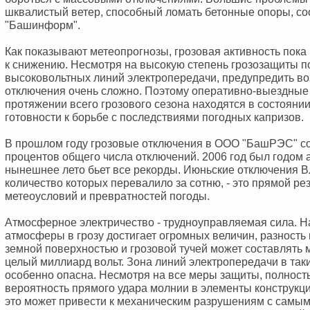
шквалистый ветер, способный ломать бетонные опоры, с
"Башинформ".
Как показывают метеопрогнозы, грозовая активность пока
к снижению. Несмотря на высокую степень грозозащиты п
высоковольтных линий электропередачи, предупредить в
отключения очень сложно. Поэтому оперативно-выездные
протяжении всего грозового сезона находятся в состояни
готовности к борьбе с последствиями погодных капризов.
В прошлом году грозовые отключения в ООО "БашРЭС" с
процентов общего числа отключений. 2006 год был годом а
нынешнее лето бьет все рекорды. Июньские отключения ВЛ
количество которых перевалило за сотню, - это прямой ре
метеоусловий и превратностей погоды.
Атмосферное электричество - трудноуправляемая сила. Н
атмосферы в грозу достигает огромных величин, разность
земной поверхностью и грозовой тучей может составлять 
целый миллиард вольт. Зона линий электропередачи в та
особенно опасна. Несмотря на все меры защиты, полност
вероятность прямого удара молнии в элементы конструкци
это может привести к механическим разрушениям с самы