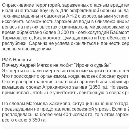
Опрыскивание территорий, зараженных опасным вредител
июля и не только вручную. Для эффективной борьбы был
техника: машины и самолеты АН-2 с аэрозольными устано
исключить возможность заражения воды в близлежащих ка
велась на низких высотах с минимальными дозировками хи
время обработано более 3 300 га - сельхозугодий Бабаюрт
Тарумовского, Кизлярского, Цумадинского и Гергебельско
республики. Саранча не успела окрылиться и принести с
зеленым насаждениям.
РИА Новости
Почему Андрей Мягков не любит "Иронию судьбы"
Эксперты назвали смертельно опасные марки сотовых те
Что происходит с организмом, когда человек бросает курит
Очаги распространения азиатской саранчи были зафикси
камышовых зонах Аграханского залива (1850 га). Но здесь
применялась, чтобы не уничтожить обитающую в озерах р
По словам Магомеда Хакимова, ситуация нынешнего года
предыдущими не представляла серьезной угрозы. Если в 
расплодилась на более чем 40 тысячах га, то в этом зара
всего около 5 350 га.