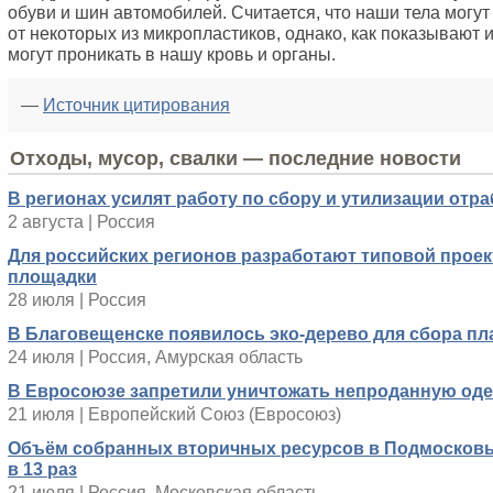
обуви и шин автомобилей. Считается, что наши тела могут
от некоторых из микропластиков, однако, как показывают
могут проникать в нашу кровь и органы.
—
Источник цитирования
Отходы, мусор, свалки — последние новости
В регионах усилят работу по сбору и утилизации отр
2 августа | Россия
Для российских регионов разработают типовой проек
площадки
28 июля | Россия
В Благовещенске появилось эко-дерево для сбора п
24 июля | Россия, Амурская область
В Евросоюзе запретили уничтожать непроданную оде
21 июля | Европейский Cоюз (Евросоюз)
Объём собранных вторичных ресурсов в Подмосковь
в 13 раз
21 июля | Россия, Московская область