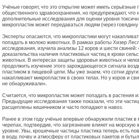
Учёные говорят, что это открытие может иметь серьёзные 
общественного здравоохранения, но предупреждают, что
дополнительные исследования для оценки уровня токсичнос
микропластик может передаваться людям (через говядину 
Эксперты опасаются, что микропластики могут накапливат
попадать в молоко животных. В рамках работы Хизер Лес
исследования, изучила анализы 12 коров и шести свиней
доказательства наличия пластиковых частиц в крови сель
животных. В интересах защиты здоровья животных и чело
продолжить изучение этого зарождающегося сигнала возд
пластиком в пищевой цепи. Мы уже знаем, что сотни друг
накапливают микропластик в своих телах. Но у коров и св
не обнаруживали».
Считается, что микропластик может попадать в растения и
Предыдущие исследования также показали, что эти частиц
расщеплены кишечником и часто попадают в навоз.
Ранее в этом году учёные впервые обнаружили пластик в
черепах, подтвердив, что загрязнение влияет на морскую 
уровне. Увы, крошечные частицы пластика теперь есть по
в воду, почву и атмосферу от пластиковых пакетов и буты