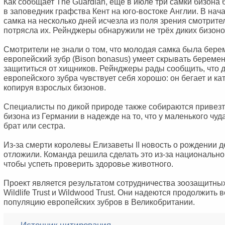
Как сообщает The Guardian, ещё в июле три самки бизон
в заповедник графства Кент на юго-востоке Англии. В нач
самка на несколько дней исчезла из поля зрения смотрите
потрясла их. Рейнджеры обнаружили не трёх диких бизонов
Смотрители не знали о том, что молодая самка была берем
европейский зубр (Bison bonasus) умеет скрывать беремен
защититься от хищников. Рейнджеры рады сообщить, что
европейского зубра чувствует себя хорошо: он бегает и ка
копируя взрослых бизонов.
Специалисты по дикой природе также собираются привезт
бизона из Германии в надежде на то, что у маленького чуд
брат или сестра.
Из-за смерти королевы Елизаветы II новость о рождении 
отложили. Команда решила сделать это из-за национальног
чтобы успеть проверить здоровье животного.
Проект является результатом сотрудничества зоозащитны
Wildlife Trust и Wildwood Trust. Они надеются продолжить 
популяцию европейских зубров в Великобритании.