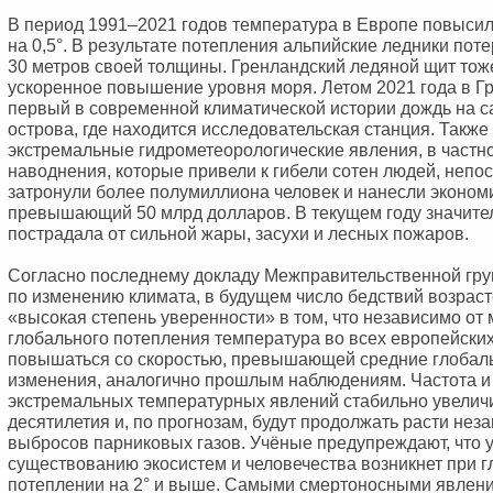
В период 1991–2021 годов температура в Европе повысил
на 0,5°. В результате потепления альпийские ледники пот
30 метров своей толщины. Гренландский ледяной щит тоже
ускоренное повышение уровня моря. Летом 2021 года в 
первый в современной климатической истории дождь на с
острова, где находится исследовательская станция. Также 
экстремальные гидрометеорологические явления, в частн
наводнения, которые привели к гибели сотен людей, непо
затронули более полумиллиона человек и нанесли эконом
превышающий 50 млрд долларов. В текущем году значите
пострадала от сильной жары, засухи и лесных пожаров.
Согласно последнему докладу Межправительственной гру
по изменению климата, в будущем число бедствий возраст
«высокая степень уверенности» в том, что независимо от
глобального потепления температура во всех европейских
повышаться со скоростью, превышающей средние глобал
изменения, аналогично прошлым наблюдениям. Частота и
экстремальных температурных явлений стабильно увелич
десятилетия и, по прогнозам, будут продолжать расти нез
выбросов парниковых газов. Учёные предупреждают, что 
существованию экосистем и человечества возникнет при 
потеплении на 2° и выше. Самыми смертоносными явлени