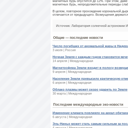
магнитных бурь опустится до 12%. При этом, даже
магнитных бурь, непродолжительные периоды слаб
В целом, повторное прохождение корональной дыры
отличается от предыдущего. Возмущения держатся
Источник: Лаборатория солнечной астрономии
Общие — последние новости
Число погибших от аномальной жары в Нидерл
3 июля | Россия
Ночная Земля с каждым годом становится ярче
14 апреля | Международная
Магнитосфера Земли входит в полосу возмущ
9 апреля | Международная
Население Земли превысило критическую отм
6 апреля | Международная
Облако плазмы может скоро ударить по Земле
30 марта | Международная
Последние международные эко-новости
Изменение климата повлияло на ареал обитан
6 августа | Международная
Эль-Ниньо может стать самым сильным за пос
4 августа | Международная