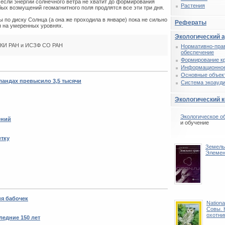
 если энергии солнечного ветра не хватит до формирования
Растения
ых возмущений геомагнитного поля продлятся все эти три дня.
 по диску Солнца (а она же проходила в январе) пока не сильно
Рефераты
 на умеренных уровнях.
Экологический 
 ИКИ РАН и ИСЗФ СО РАН
Нормативно-пра
обеспечение
Формирование к
Информационное
Основные объек
андах превысило 3,5 тысячи
Система экоауди
Экологический 
Экологическое о
ений
и обучение
етку
Земель
Элемен
ия бабочек
Nationa
Совы. 
охотни
ледние 150 лет