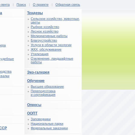
-лента
|
Поиск
|
О проекте
|
Обратная связь
ца
Тендеры
Сельское хозяйство, животные,
цветы
Рыбное хозяйство
Лесное хозяйство
Мелиоративные работы
Благоустройство
Услуги в области экологии
фера
ЖКХ, обслуживание
Утилизация
Озеленение, ландшафтные
 судебные
работы
водства
Эко-галерея
свалки
Обучение
Высшее образование
Переподготовка
и сертификация
Опросы
ООПТ
Заповедники
Национальные парки
СССР
Федеральные заказники