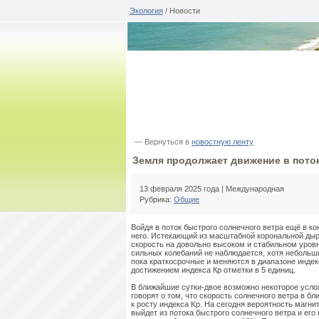
Экология
/ Новости
— Вернуться в
новостную ленту
Земля продолжает движение в пото
13 февраля 2025 года | Международная
Рубрика:
Общие
Войдя в поток быстрого солнечного ветра ещё в к
него. Истекающий из масштабной корональной дыр
скорость на довольно высоком и стабильном уровне
сильных колебаний не наблюдается, хотя небольш
пока краткосрочные и меняются в диапазоне индекс
достижением индекса Кр отметки в 5 единиц.
В ближайшие сутки-двое возможно некоторое усло
говорят о том, что скорость солнечного ветра в б
к росту индекса Kp. На сегодня вероятность магни
выйдет из потока быстрого солнечного ветра и ег