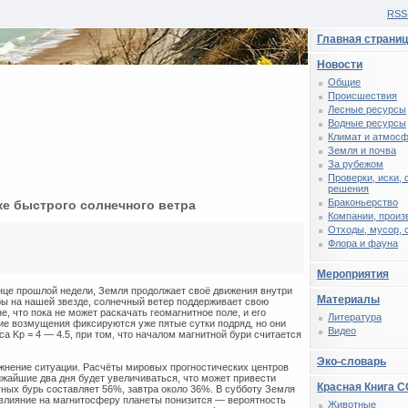
RSS
Главная страни
Новости
Общие
Происшествия
Лесные ресурсы
Водные ресурсы
Климат и атмос
Земля и почва
За рубежом
Проверки, иски,
решения
Браконьерство
ке быстрого солнечного ветра
Компании, произ
Отходы, мусор, 
Флора и фауна
Мероприятия
онце прошлой недели, Земля продолжает своё движения внутри
Материалы
ы на нашей звезде, солнечный ветер поддерживает свою
, что пока не может раскачать геомагнитное поле, и его
Литература
ие возмущения фиксируются уже пятые сутки подряд, но они
Видео
а Kp = 4 — 4.5, при том, что началом магнитной бури считается
Эко-словарь
жнение ситуации. Расчёты мировых прогностических центров
лижайшие два дня будет увеличиваться, что может привести
Красная Книга 
тных бурь составляет 56%, завтра около 36%. В субботу Земля
о влияние на магнитосферу планеты понизится — вероятность
Животные