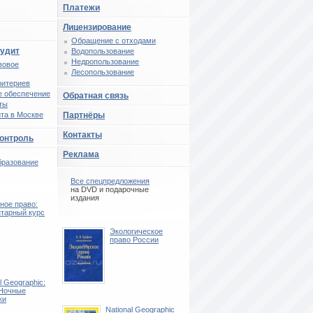
Платежи
Лицензирование
Обращение с отходами
аудит
Водопользование
Недропользование
вовое
Лесопользование
ритериев
 обеспечение
Обратная связь
ты
та в Москве
Партнёры
Контакты
контроль
Реклама
бразование
Все спецпредложения
на DVD и подарочные
издания
ное право:
тарный курс
Экологическое
право России
l Geographic:
Ночные
ки
National Geographic