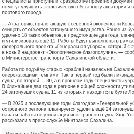
специалисты приступили к разработке проектной докумен
помогут улучшить экологическую обстановку акватории и 
портового города.
— Акваторию, прилегающую к северной оконечности Корс
очищать от объектов затонувшего имущества. Ранее из б
удалено 18 таких объектов, в предстоящие два года плани
и утилизировать ещё 11. Работы будут выполнены в рамка
федерального проекта «Генеральная уборка», который с э
в новый нацпроект «Экологическое благополучие», — со
в Министерстве транспорта Сахалинской области.
Работа по подъёму старых кораблей началась на Сахалине
опережающими темпами. Так, в первый год были ликвиди
судна, во второй — 30, а в прошлом году специалисты убр
В ближайшее два года в регионе в общей сложности утил
24 затонувших судна, 11 из которых и находятся в бухте Л
— В 2025 и последующие годы благодаря «Генеральной уб
островного региона планируется удалить ещё 24 затонувш
начаты работы по утилизации иностранного судна Xing Yu
рассказали в пресс-службе Минтранса Сахалина.