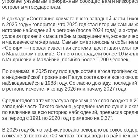
угрожает уязвимым прибрежным сообществам и низкора
островным государствам.
В докладе «Состояние климата в юго-западной части Тихо
в 2025 году» говорится, что 2025 год стал вторым самым 
историю наблюдений в регионе (после 2024 года), а экст
условия привели к масштабным разрушениям, экономиче
и человеческим жертвам. Самым смертоносным событием 
«Сеняр» — первая известная система, достигшая силы тр
в Малаккском проливе. От него пострадали более 10 милл
в Индонезии и Малайзии, погибло более 1 200 человек.
По оценкам, в 2025 году площадь оставшегося тропическо
в индонезийской провинции Папуа составляла всего окол
наблюдавшейся в 1988 году. Согласно докладу, последний
в регионе исчезнет к концу 2026 или началу 2027 года.
Среднегодовая температура приземного слоя воздуха в 20
западной части Тихого океана, усреднённая по суше и океа
по величине за всю историю наблюдений, превысив средн
за период с 1991 по 2020 год примерно на 0,37°.
В 2025 году было зафиксировано рекордно высокое соде
в океане (в верхних 700 метрах толщи воды) в районе к юг