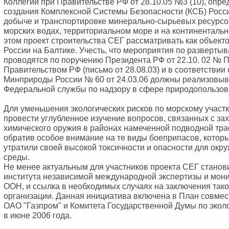
Коллегии при Правительстве РФ от 28.10.05 №3 (10), опр
создания Комплексной Системы Безопасности (КСБ) Росси
добыче и транспортировке минерально-сырьевых ресурсо
морских водах, территориальном море и на континенталь
этом проект строительства СЕГ рассматривать как объек
России на Балтике. Учесть, что мероприятия по разверты
проводятся по поручению Президента РФ от 22.10. 02 № 
Правительством РФ (письмо от 28.08.03) и в соответствии
Минприроды России № 60 от 24.03.06 должны реализовыв
Федеральной службы по надзору в сфере природопользов
Для уменьшения экологических рисков по морскому участ
провести углубленное изучение вопросов, связанных с з
химического оружия в районах намеченной подводной тра
обратив особое внимание на те виды боеприпасов, которы
утратили своей высокой токсичности и опасности для ок
среды.
Не менее актуальным для участников проекта СЕГ станов
института независимой международной экспертизы и мони
ООН, и ссылка в необходимых случаях на заключения тако
организации. Данная инициатива включена в План совме
ОАО "Газпром" и Комитета Государственной Думы по экол
в июне 2006 года.