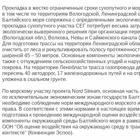
Прокладка в жестко ограниченные сроки сухопутного и мор
в том числе по территориям Вологодской, Ленинградской о
Балтийского моря сопряжена с определенными экологичес
прокладка сухопутного участка СЕГ потребует весьма затр
экологически выверенного решения при организации пер
(Вологодская обл.), Волхова, Невы и Сайменского канала (
Для подготовки трассы на территории Ленинградской обла
очистить от леса и рекультивировать полосу протяженност
шириной 45 – 50 метров. Основные компоненты экологиче
также с отчуждением сельскохозяйственных угодий и нар
покрова. На территории Ленобласти трасса газопровода д
пересечь 40 автодорог, 17 железнодорожных путей и на от
уложена в скальном грунте.
По морскому участку проекта Nord Stream, основная часть
по исключительным экономическим зонам государств Балт
необходимо соблюдение норм международного морского и
права. В соответствии с этими нормами в настоящее врем
подготовка к проведению международной оценки воздейст
компоненты окружающей среды Балтийского моря в рамк
ООН "Об оценке воздействия на окружающую среду в тра
контексте" (Конвенции Эспоо).