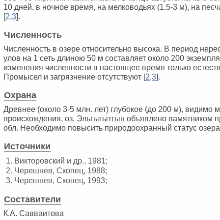
10 дней, в ночное время, на мелководьях (1.5-3 м), на пес
[
2
,
3
].
Численность
Численность в озере относительно высока. В период нер
улов на 1 сеть длиною 50 м составляет около 200 экземпля
изменения численности в настоящее время только естеств
Промысел и загрязнение отсутствуют [
2
,
3
].
Охрана
Древнее (около 3-5 млн. лет) глубокое (до 200 м), видимо 
происхождения, оз. Эльгыгытгын объявлено памятником 
обл. Необходимо повысить природоохранный статус озера
Источники
1. Викторовский и др., 1981;
2. Черешнев, Скопец, 1988;
3. Черешнев, Скопец, 1993;
Составители
К.А. Савваитова