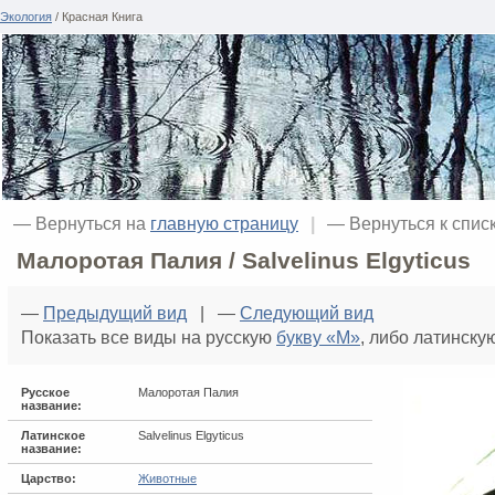
Экология
/ Красная Книга
— Вернуться на
главную страницу
|
— Вернуться к спис
Малоротая Палия / Salvelinus Elgyticus
—
Предыдущий вид
| —
Следующий вид
Показать все виды на русскую
букву «М»
, либо латинску
Русское
Малоротая Палия
название:
Латинское
Salvelinus Elgyticus
название:
Царство:
Животные