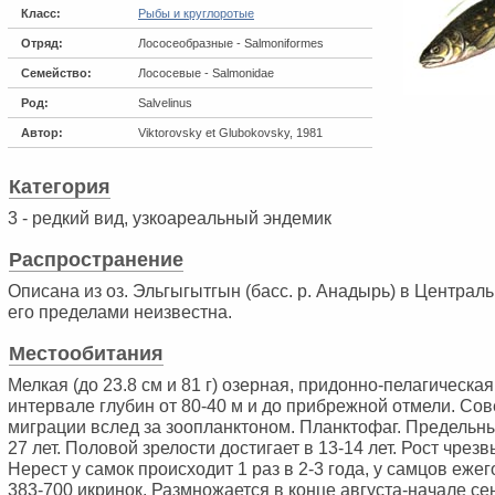
Класс:
Рыбы и круглоротые
Отряд:
Лососеобразные - Salmoniformes
Семейство:
Лососевые - Salmonidae
Род:
Salvelinus
Автор:
Viktorovsky et Glubokovsky, 1981
Категория
3 - редкий вид, узкоареальный эндемик
Распространение
Описана из оз. Эльгыгытгын (басс. р. Анадырь) в Централь
его пределами неизвестна.
Местообитания
Мелкая (до 23.8 см и 81 г) озерная, придонно-пелагическа
интервале глубин от 80-40 м и до прибрежной отмели. Со
миграции вслед за зоопланктоном. Планктофаг. Предельны
27 лет. Половой зрелости достигает в 13-14 лет. Рост чрез
Нерест у самок происходит 1 раз в 2-3 года, у самцов еже
383-700 икринок. Размножается в конце августа-начале сен