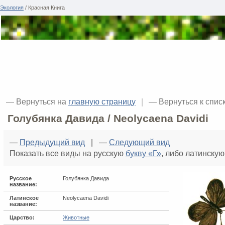
Экология
/ Красная Книга
— Вернуться на
главную страницу
|
— Вернуться к спис
Голубянка Давида / Neolycaena Davidi
—
Предыдущий вид
| —
Следующий вид
Показать все виды на русскую
букву «Г»
, либо латинску
Русское
Голубянка Давида
название:
Латинское
Neolycaena Davidi
название:
Царство:
Животные