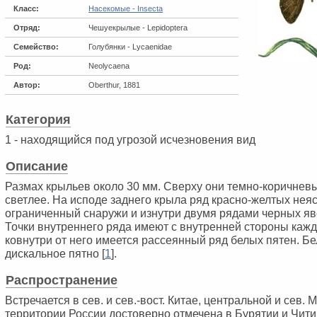
Класс:
Насекомые - Insecta
Отряд:
Чешуекрылые - Lepidoptera
Семейство:
Голубянки - Lycaenidae
Род:
Neolycaena
Автор:
Oberthur, 1881
Категория
1 - находящийся под угрозой исчезновения вид
Описание
Размах крыльев около 30 мм. Сверху они темно-коричневы
светлее. На исподе заднего крыла ряд красно-желтых нея
ограниченный снаружи и изнутри двумя рядами черных яв
Точки внутреннего ряда имеют с внутренней стороны кажд
ковнутри от него имеется рассеянный ряд белых пятен. Бе
дискальное пятно [
1
].
Распространение
Встречается в сев. и сев.-вост. Китае, центральной и сев. 
территории России достоверно отмечена в Бурятии и Читин