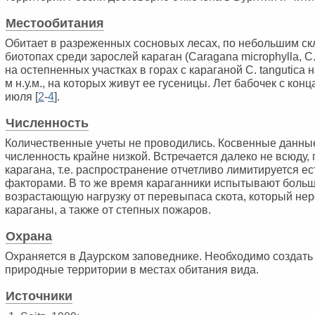
Местообитания
Обитает в разреженных сосновых лесах, по небольшим ск
биотопах среди зарослей караган (Caragana microphylla, C
на остепненных участках в горах с караганой C. tangutica
м н.у.м., на которых живут ее гусеницы. Лет бабочек с кон
июля [
2
-
4
].
Численность
Количественные учеты не проводились. Косвенные данны
численность крайне низкой. Встречается далеко не всюду, 
карагана, т.е. распространение отчетливо лимитируется 
факторами. В то же время караганники испытывают больш
возрастающую нагрузку от перевыпаса скота, который нер
караганы, а также от степных пожаров.
Охрана
Охраняется в Даурском заповеднике. Необходимо создат
природные территории в местах обитания вида.
Источники