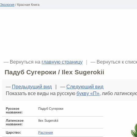
Экология
/ Красная Книга
— Вернуться на
главную страницу
|
— Вернуться к спис
Падуб Сугероки / Ilex Sugerokii
—
Предыдущий вид
| —
Следующий вид
Показать все виды на русскую
букву «П»
, либо латинску
Русское
Падуб Сугероки
название:
Латинское
Ilex Sugerokii
название:
Царство:
Растения