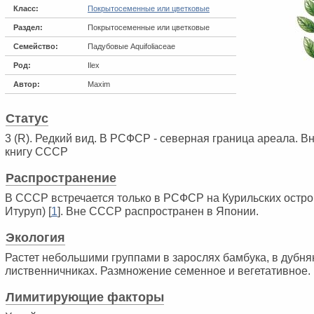
Класс:
Покрытосеменные или цветковые
Раздел:
Покрытосеменные или цветковые
Семейство:
Падубовые Aquifoliaceae
Род:
Ilex
Автор:
Maxim
Статус
3 (R). Редкий вид. В РСФСР - северная граница ареала. В
книгу СССР
Распространение
В СССР встречается только в РСФСР на Курильских остро
Итуруп) [
1
]. Вне СССР распространен в Японии.
Экология
Растет небольшими группами в зарослях бамбука, в дубня
лиственничниках. Размножение семенное и вегетативное.
Лимитирующие факторы