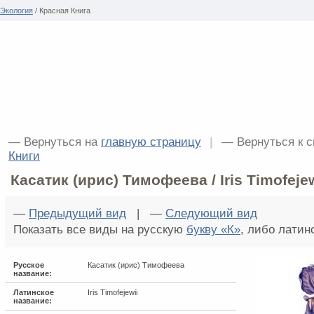
Экология
/ Красная Книга
— Вернуться на
главную страницу
|
— Вернуться к 
Книги
Касатик (ирис) Тимофеева / Iris Timofejew
—
Предыдущий вид
| —
Следующий вид
Показать все виды на русскую
букву «К»
, либо лати
Русское
Касатик (ирис) Тимофеева
название:
Латинское
Iris Timofejewii
название: