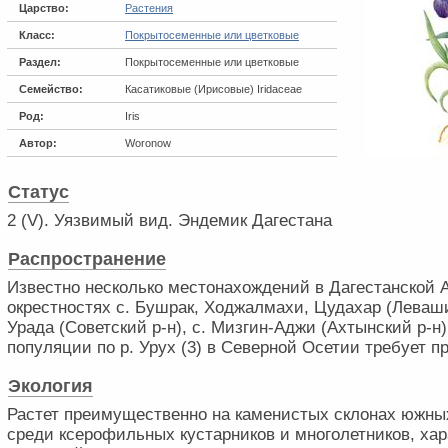
Царство:
Растения
Класс:
Покрытосеменные или цветковые
Раздел:
Покрытосеменные или цветковые
Семейство:
Касатиковые (Ирисовые) Iridaceae
Род:
Iris
Автор:
Woronow
Статус
2 (V). Уязвимый вид. Эндемик Дагестана
Распространение
Известно несколько местонахождений в Дагестанской 
окрестностях с. Бушрак, Ходжалмахи, Цудахар (Левашин
Урада (Советский р-н), с. Мизгин-Аджи (Ахтынский р-н)
популяции по р. Урух (3) в Северной Осетии требует п
Экология
Растет преимущественно на каменистых склонах южны
среди ксерофильных кустарников и многолетников, ха