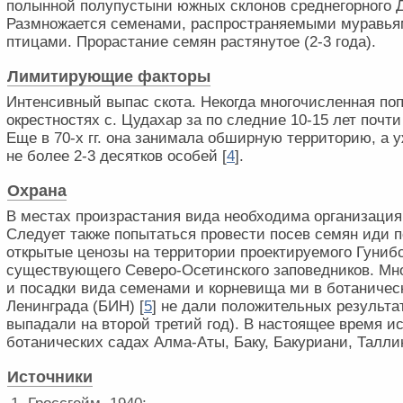
полынной полупустыни южных склонов среднегорного Д
Размножается семенами, распространяемыми муравьям
птицами. Прорастание семян растянутое (2-3 года).
Лимитирующие факторы
Интенсивный выпас скота. Некогда многочисленная по
окрестностях с. Цудахар за по следние 10-15 лет почти
Еще в 70-х гг. она занимала обширную территорию, а уж
не более 2-3 десятков особей [
4
].
Охрана
В местах произрастания вида необходима организация 
Следует также попытаться провести посев семян иди 
открытые ценозы на территории проектируемого Гунибс
существующего Северо-Осетинского заповедников. Мн
и посадки вида семенами и корневища ми в ботаничес
Ленинграда (БИН) [
5
] не дали положительных результа
выпадали на второй третий год). В настоящее время и
ботанических садах Алма-Аты, Баку, Бакуриани, Талли
Источники