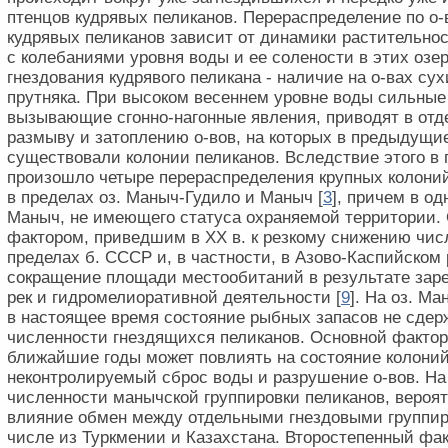
птенцов кудрявых пеликанов. Перераспределение по о-
кудрявых пеликанов зависит от динамики растительнос
с колебаниями уровня воды и ее солености в этих озе
гнездования кудрявого пеликана - наличие на о-вах су
прутняка. При высоком весеннем уровне воды сильные
вызывающие сгонно-нагонные явления, приводят в отд
размыву и затоплению о-вов, на которых в предыдущи
существовали колонии пеликанов. Вследствие этого в 
произошло четыре перераспределения крупных колоний
в пределах оз. Маныч-Гудило и Маныч [
3
], причем в од
Маныч, не имеющего статуса охраняемой территории.
фактором, приведшим в XX в. к резкому снижению чис
пределах б. СССР и, в частности, в Азово-Каспийском 
сокращение площади местообитаний в результате заре
рек и гидромелиоративной деятельности [
9
]. На оз. М
в настоящее время состояние рыбных запасов не сдер
численности гнездящихся пеликанов. Основной фактор
ближайшие годы может повлиять на состояние колоний 
неконтролируемый сброс воды и разрушение о-вов. На
численности манычской группировки пеликанов, вероят
влияние обмен между отдельными гнездовыми группир
числе из Туркмении и Казахстана. Второстепенный фак