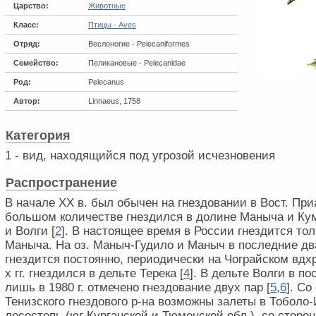
Царство:
Животные
Класс:
Птицы - Aves
Отряд:
Веслоногие - Pelecaniformes
Семейство:
Пеликановые - Pelecanidae
Род:
Pelecanus
Автор:
Linnaeus, 1758
Категория
1 - вид, находящийся под угрозой исчезновения
Распространение
В начале XX в. был обычен на гнездовании в Вост. При
большом количестве гнездился в долине Маныча и Кум
и Волги [
2
]. В настоящее время в России гнездится тол
Маныча. На оз. Маныч-Гудило и Маныч в последние дв
гнездится постоянно, периодически на Чограйском вдхр
х гг. гнездился в дельте Терека [
4
]. В дельте Волги в по
лишь в 1980 г. отмечено гнездование двух пар [
5
,
6
]. Со
Тенизского гнездового р-на возможны залеты в Тобол
лесостепь (юг Курганской и Тюменской обл.), со сторо