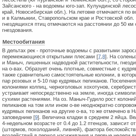
Зайсанского - на водоемы юго-зап. Кулундинской лесо
край, Новосибирская обл.). На летовке отмечается по
и в Калмыкии, Ставропольском крае и Ростовской обл
гнездящихся птиц отмечаются на расстоянии до 50 км 
гнездования.
Местообитания
В дельтах рек - проточные водоемы с развитыми зарос
перемежающиеся открытыми плесами [
7
,
8
]. На солены
и Маныч, лишенных надводной растительности, гнезд
на о-вах. Образует очень плотные, совместные с кудр
также сравнительно самостоятельные колонии, в котор
пар розовых и 5-10 пар кудрявых пеликанов. Поселени
колониями колпиц, черноголовых хохотунов, серебрист
устраивает непосредственно на земле, иногда символи
сухими растениями. На оз. Маныч-Гудило рост колони
пеликанов на том или ином о-ве неоднократно сопров
кудрявых пеликанов на другие о-ва, то же отмечено в 
заповеднике [
9
]. Величина кладки в среднем 2 яйца. В
4-недельном возрасте от 0.4 до 1.2 птенцов, зависит о
(штормов, похолоданий, ливней), фактора беспокойств
воздействий в период насиживания и первые недели 