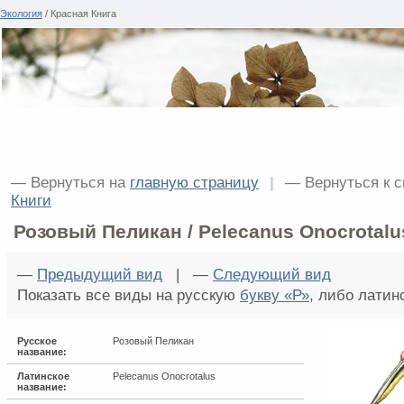
Экология
/ Красная Книга
— Вернуться на
главную страницу
|
— Вернуться к 
Книги
Розовый Пеликан / Pelecanus Onocrotalu
—
Предыдущий вид
| —
Следующий вид
Показать все виды на русскую
букву «Р»
, либо лати
Русское
Розовый Пеликан
название:
Латинское
Pelecanus Onocrotalus
название: