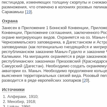
пестицидов, изменяющих толщину скорлупы и снижа
размножения, что отмечено в колониях розовых пеликан
Саракамыш [
1
9
].
Охрана
Занесен в Приложение 1 Боннской Конвенции, Приложе
Конвенции, Приложение соглашения, заключенного Ро
охране мигрирующих видов. Охраняется на оз. Маныч
Черноземельского заповедника, в Дагестанском и Астр
заповедниках (как потенциально гнездящийся и мигри
республиканском заказнике Маныч-Гудило и заказнике 
Калмыкии. На миграциях охраняется в ряде заказников 
республиканских заказниках Приазовский (Краснодарск
Самурский (Дагестан). Необходимо создать охраняему
акватории оз. Маныч. Необходимо продолжение кольц
выяснения территориальных связей вида. Розовый пе
разводится в ряде европейских зоопарков [
2
0].
Источники
1. Алфераки, 1910;
2. Мензбир, 1918;
3. Linkov, 1994;