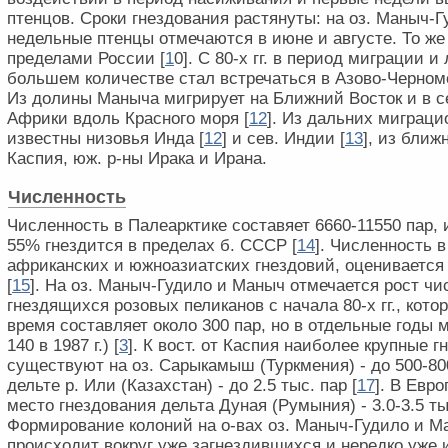
птенцов. Сроки гнездования растянуты: на оз. Маныч-Г
недельные птенцы отмечаются в июне и августе. То же
пределами России [
1
0]. С 80-х гг. в период миграции и
большем количестве стал встречаться в Азово-Черномо
Из долины Маныча мигрирует на Ближний Восток и в се
Африки вдоль Красного моря [
1
2
]. Из дальних миграци
известны низовья Инда [
1
2
] и сев. Индии [
1
3
], из ближ
Каспия, юж. р-ны Ирака и Ирана.
Численность
Численность в Палеарктике составяет 6660-11550 пар, и
55% гнездится в пределах б. СССР [
1
4
]. Численность в
африканских и южноазиатских гнездовий, оценивается 
[
1
5
]. На оз. Маныч-Гудило и Маныч отмечается рост ч
гнездящихся розовых пеликанов с начала 80-х гг., кото
время составляет около 300 пар, но в отдельные годы 
140 в 1987 г.) [
3
]. К вост. от Каспия наиболее крупные 
существуют на оз. Сарыкамыш (Туркмения) - до 500-800
дельте р. Или (Казахстан) - до 2.5 тыс. пар [
1
7
]. В Евр
место гнездования дельта Дуная (Румыния) - 3.0-3.5 тыс
Формирование колоний на о-вах оз. Маныч-Гудило и Ма
происходит вокруг уже загнездившихся и нередко уж