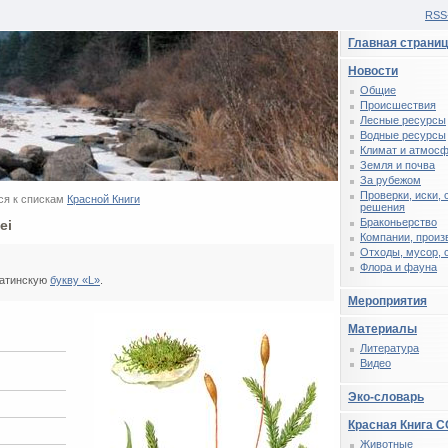
RSS
Главная страни
Новости
Общие
Происшествия
Лесные ресурсы
Водные ресурсы
Климат и атмос
Земля и почва
За рубежом
Проверки, иски,
я к спискам
Красной Книги
решения
Браконьерство
ei
Компании, произ
Отходы, мусор, 
Флора и фауна
латинскую
букву «L»
.
Мероприятия
Материалы
Литература
Видео
Эко-словарь
Красная Книга 
Животные