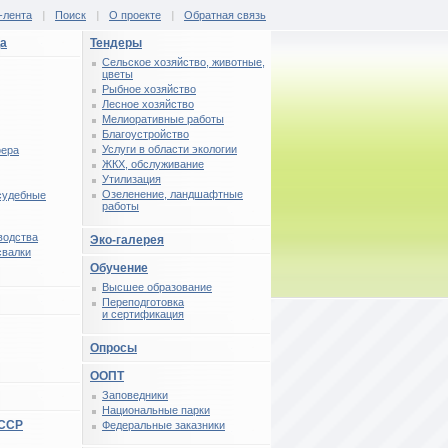
-лента
|
Поиск
|
О проекте
|
Обратная связь
ца
Тендеры
Сельское хозяйство, животные,
цветы
Рыбное хозяйство
Лесное хозяйство
Мелиоративные работы
Благоустройство
Услуги в области экологии
фера
ЖКХ, обслуживание
Утилизация
Озеленение, ландшафтные
 судебные
работы
водства
Эко-галерея
свалки
Обучение
Высшее образование
Переподготовка
и сертификация
Опросы
ООПТ
Заповедники
Национальные парки
СССР
Федеральные заказники