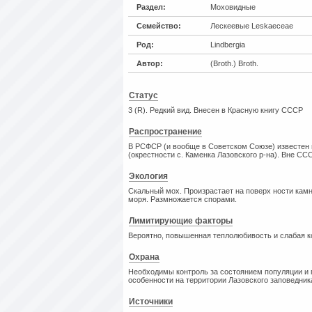
Раздел:
Моховидные
Семейство:
Лескеевые Leskaeceae
Род:
Lindbergia
Автор:
(Broth.) Broth.
Статус
3 (R). Редкий вид. Внесен в Красную книгу СССР
Распространение
В РСФСР (и вообще в Советском Союзе) известен и
(окрестности с. Каменка Лазовского р-на). Вне ССС
Экология
Скальный мох. Произрастает на поверх ности камн
моря. Размножается спорами.
Лимитирующие факторы
Вероятно, повышенная теплолюбивость и слабая к
Охрана
Необходимы контроль за состоянием популяции и
особенности на территории Лазовского заповедника
Источники