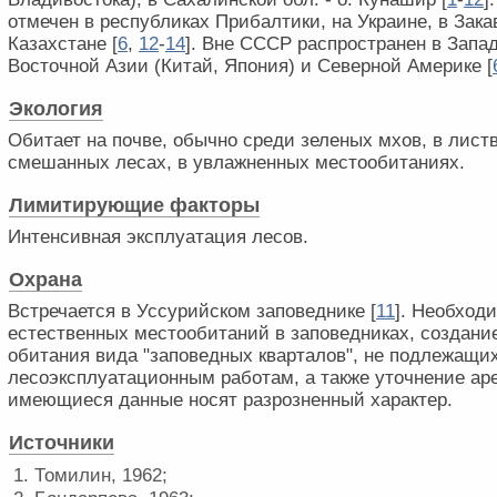
отмечен в республиках Прибалтики, на Украине, в Зака
Казахстане [
6
,
1
2
-
1
4
]. Вне СССР распространен в Запа
Восточной Азии (Китай, Япония) и Северной Америке [
Экология
Обитает на почве, обычно среди зеленых мхов, в лист
смешанных лесах, в увлажненных местообитаниях.
Лимитирующие факторы
Интенсивная эксплуатация лесов.
Охрана
Встречается в Уссурийском заповеднике [
1
1
]. Необход
естественных местообитаний в заповедниках, создани
обитания вида "заповедных кварталов", не подлежащи
лесоэксплуатационным работам, а также уточнение аре
имеющиеся данные носят разрозненный характер.
Источники
1. Томилин, 1962;