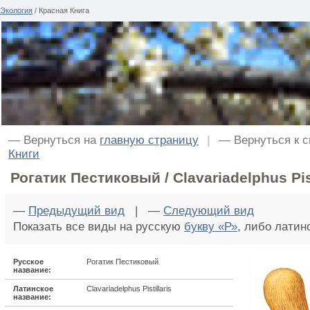
Экология
/ Красная Книга
— Вернуться на
главную страницу
|
— Вернуться к 
Книги
Рогатик Пестиковый / Clavariadelphus Pist
—
Предыдущий вид
| —
Следующий вид
Показать все виды на русскую
букву «Р»
, либо лати
Русское
Рогатик Пестиковый
название:
Латинское
Clavariadelphus Pistillaris
название: