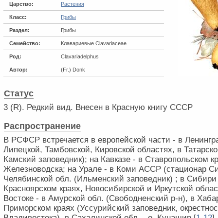
Царство:
Растения
Класс:
Грибы
Раздел:
Грибы
Семейство:
Клавариевые Clavariaceae
Род:
Clavariadelphus
Автор:
(Fr.) Donk
Статус
3 (R). Редкий вид. Внесен в Красную книгу СССР
Распространение
В РСФСР встречается в европейской части - в Ленингр
Липецкой, Тамбовской, Кировской областях, в Татарск
Камский заповедник); на Кавказе - в Ставропольском кр
Железноводска; на Урале - в Коми АССР (стационар Си
Челябинской обл. (Ильменский заповедник) ; в Сибири 
Красноярском краях, Новосибирской и Иркутской облас
Востоке - в Амурской обл. (Свободненский р-н), в Хаб
Приморском краях (Уссурийский заповедник, окрестност
Владивостока), в Сахалинской обл. - о. Кунашир [
1
-
1
2
]