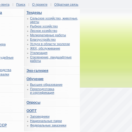
-лента
|
Поиск
|
О проекте
|
Обратная связь
ца
Тендеры
Сельское хозяйство, животные,
цветы
Рыбное хозяйство
Лесное хозяйство
Мелиоративные работы
Благоустройство
Услуги в области экологии
фера
ЖКХ, обслуживание
Утилизация
Озеленение, ландшафтные
 судебные
работы
водства
Эко-галерея
свалки
Обучение
Высшее образование
Переподготовка
и сертификация
Опросы
ООПТ
Заповедники
Национальные парки
СССР
Федеральные заказники