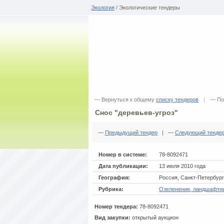
Экология
/ Экологические тендеры
— Вернуться к общему
списку тендеров
|
— По
Снос "деревьев-угроз"
—
Предыдущий тендер
| —
Следующий тенде
Номер в системе:
78-8092471
Дата публикации:
13 июля 2010 года
География:
Россия, Санкт-Петербург
Рубрика:
Озеленение, ландшафтн
Номер тендера:
78-8092471
Вид закупки:
открытый аукцион