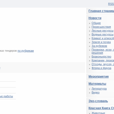
RSS
Главная страни
Новости
Общие
Происшествия
Лесные ресурсы
Водные ресурсы
Климат и атмос
Земля и почва
За рубежом
Проверки, иски,
каз тендеров
по рубрикам
решения
Браконьерство
Компании, произ
Отходы, мусор, 
р
Флора и фауна
Мероприятия
Материалы
Литература
Видео
ые работы
Эко-словарь
Красная Книга 
Животные