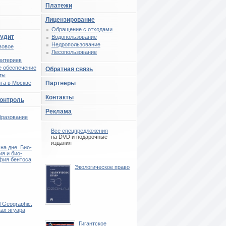
Платежи
Лицензирование
Обращение с отходами
аудит
Водопользование
Недропользование
вовое
Лесопользование
ритериев
 обеспечение
Обратная связь
ты
та в Москве
Партнёры
Контакты
контроль
Реклама
бразование
Все спецпредложения
на DVD и подарочные
издания
на дне. Био-
ия и био-
фия бентоса
Экологическое право
l Geographic.
ках ягуара
Гигантское