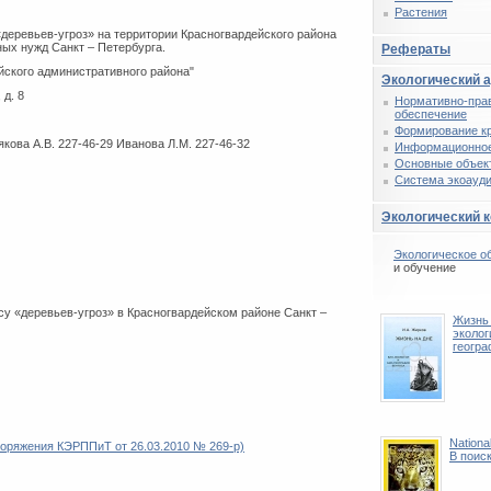
Растения
деревьев-угроз» на территории Красногвардейского района
ных нужд Санкт – Петербурга.
Рефераты
ского административного района"
Экологический 
 д. 8
Нормативно-пра
обеспечение
Формирование к
кова А.В. 227-46-29 Иванова Л.М. 227-46-32
Информационное
Основные объек
Система экоауди
Экологический 
Экологическое о
и обучение
у «деревьев-угроз» в Красногвардейском районе Санкт –
Жизнь 
эколог
геогра
Nationa
поряжения КЭРППиТ от 26.03.2010 № 269-р)
В поис