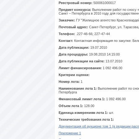
Реестровый номер:
500061000017
Предмет конкурса:
Выполнение работ по сносу «
Санкт – Петербурга в 2010 году для государствен
Заказчик:
ГУ "Жилищное агентство Красногвардей
Почтовый адрес:
Санкт-Петербург, ул. Тарасова,
Телефон:
.227-46-66; 227-47-44
Контакт:
Контактная информация по закупке: Беля
Дата публикации:
19.07.2010
Дата процедуры:
19.08.2010 14:15:00
Дата публикации на сайте:
13.07.2010
Лимит финансирования:
1 092 496.00
Критерии оценки:
Номер лота:
1
Наименование лота 1:
Выполнение работ по снос
Петербурга
Финансовый лимит лота 1:
1 092 496.00
Объем лота 1:
128.00
Единица измерениям лота 1:
шт.
Технические требования лота 1:
Документация об аукционе том 1 (в редакции рас
Приложение 1