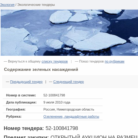
Экология
/ Экологические тендеры
— Вернуться к общему
списку тендеров
|
— Показ тендеров
по рубрикам
Содержание зеленых насаждений
—
Предыдущий тендер
| —
Следующий тендер
Номер в системе:
52-100841798
Дата публикации:
9 июля 2010 года
География:
Россия, Нижегородская область
Рубрика:
Озеленение, ландшафтные работы
Номер тендера:
52-100841798
Предмет закупки:
ОТКРЫТЫЙ АУКЦИОН НА РАЗМЕ