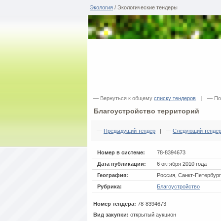
Экология
/ Экологические тендеры
— Вернуться к общему
списку тендеров
|
— По
Благоустройство территорий
—
Предыдущий тендер
| —
Следующий тенде
Номер в системе:
78-8394673
Дата публикации:
6 октября 2010 года
География:
Россия, Санкт-Петербург
Рубрика:
Благоустройство
Номер тендера:
78-8394673
Вид закупки:
открытый аукцион