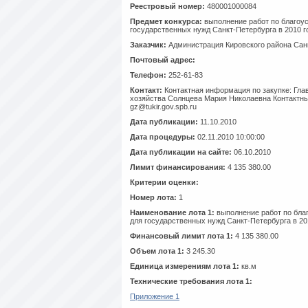
Реестровый номер:
480001000084
Предмет конкурса:
выполнение работ по благоус
государственных нужд Санкт-Петербурга в 2010 г
Заказчик:
Администрация Кировского района Сан
Почтовый адрес:
Телефон:
252-61-83
Контакт:
Контактная информация по закупке: Гла
хозяйства Солнцева Мария Николаевна Контактны
gz@tukir.gov.spb.ru
Дата публикации:
11.10.2010
Дата процедуры:
02.11.2010 10:00:00
Дата публикации на сайте:
06.10.2010
Лимит финансирования:
4 135 380.00
Критерии оценки:
Номер лота:
1
Наименование лота 1:
выполнение работ по благ
для государственных нужд Санкт-Петербурга в 201
Финансовый лимит лота 1:
4 135 380.00
Объем лота 1:
3 245.30
Единица измерениям лота 1:
кв.м
Технические требования лота 1:
Приложение 1