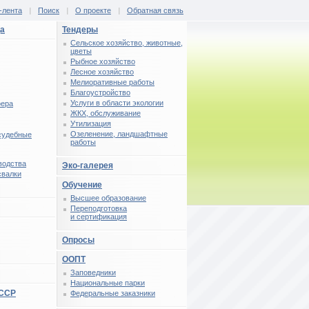
-лента
|
Поиск
|
О проекте
|
Обратная связь
ца
Тендеры
Сельское хозяйство, животные,
цветы
Рыбное хозяйство
Лесное хозяйство
Мелиоративные работы
Благоустройство
Услуги в области экологии
фера
ЖКХ, обслуживание
Утилизация
Озеленение, ландшафтные
 судебные
работы
водства
Эко-галерея
свалки
Обучение
Высшее образование
Переподготовка
и сертификация
Опросы
ООПТ
Заповедники
Национальные парки
СССР
Федеральные заказники