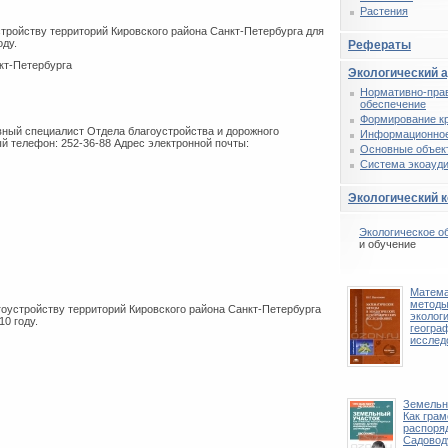
Растения
тройству территорий Кировского района Санкт-Петербурга для
оду.
Рефераты
кт-Петербурга
Экологический 
Нормативно-пра
обеспечение
Формирование к
вный специалист Отдела благоустройства и дорожного
Информационное
й телефон: 252-36-88 Адрес электронной почты:
Основные объек
Система экоауди
Экологический 
Экологическое о
и обучение
Матема
методы
оустройству территорий Кировского района Санкт-Петербурга
эколог
0 году.
геогра
исслед
Земельн
Как грам
распоря
Садоводу