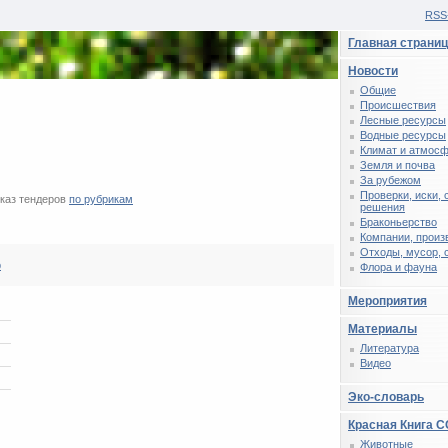
RSS
Главная страни
Новости
Общие
Происшествия
Лесные ресурсы
Водные ресурсы
Климат и атмос
Земля и почва
За рубежом
Проверки, иски,
каз тендеров
по рубрикам
решения
Браконьерство
Компании, произ
Отходы, мусор, 
р
Флора и фауна
Мероприятия
Материалы
Литература
Видео
Эко-словарь
Красная Книга 
Животные