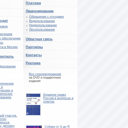
Платежи
Лицензирование
Обращение с отходами
аудит
Водопользование
Недропользование
вовое
Лесопользование
ритериев
 обеспечение
Обратная связь
ты
та в Москве
Партнёры
Контакты
контроль
Реклама
бразование
Все спецпредложения
на DVD и подарочные
издания
тические
 в
ических и
фических
Аграрное право
ованиях
России в вопросах и
ответах
ый участок.
отно
диться.
, дачнику,
Собаки от А до Я: