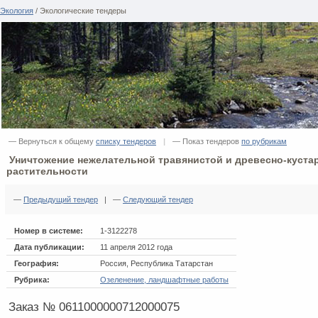
Экология
/ Экологические тендеры
— Вернуться к общему
списку тендеров
|
— Показ тендеров
по рубрикам
Уничтожение нежелательной травянистой и древесно-куста
растительности
—
Предыдущий тендер
| —
Следующий тендер
Номер в системе:
1-3122278
Дата публикации:
11 апреля 2012 года
География:
Россия, Республика Татарстан
Рубрика:
Озеленение, ландшафтные работы
Заказ № 0611000000712000075