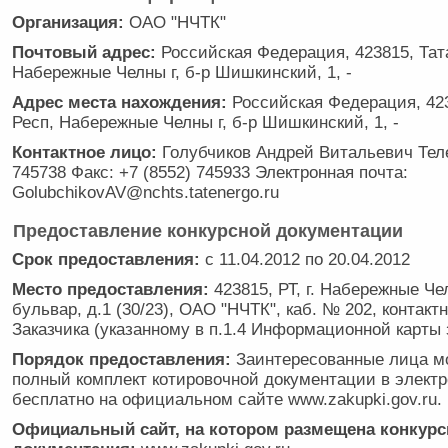
Организация:
ОАО "НЧТК"
Почтовый адрес:
Российская Федерация, 423815, Тат
Набережные Челны г, б-р Шишкинский, 1, -
Адрес места нахождения:
Российская Федерация, 423
Респ, Набережные Челны г, б-р Шишкинский, 1, -
Контактное лицо:
Голубчиков Андрей Витальевич Теле
745738 Факс: +7 (8552) 745933 Электронная почта:
GolubchikovAV@nchts.tatenergo.ru
Предоставление конкурсной документации
Срок предоставления:
с 11.04.2012 по 20.04.2012
Место предоставления:
423815, РТ, г. Набережные Ч
бульвар, д.1 (30/23), ОАО "НЧТК", каб. № 202, контакт
Заказчика (указанному в п.1.4 Информационной карты 
Порядок предоставления:
Заинтересованные лица мо
полный комплект котировочной документации в элект
бесплатно на официальном сайте www.zakupki.gov.ru.
Официальный сайт, на котором размещена конкурс