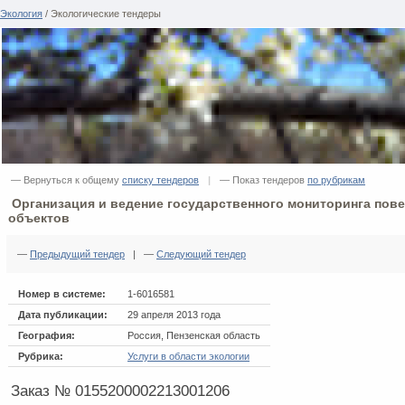
Экология
/ Экологические тендеры
— Вернуться к общему
списку тендеров
|
— Показ тендеров
по рубрикам
Организация и ведение государственного мониторинга пов
объектов
—
Предыдущий тендер
| —
Следующий тендер
Номер в системе:
1-6016581
Дата публикации:
29 апреля 2013 года
География:
Россия, Пензенская область
Рубрика:
Услуги в области экологии
Заказ № 0155200002213001206