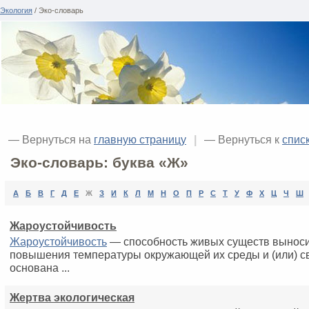
Экология
/ Эко-словарь
— Вернуться на
главную страницу
|
— Вернуться к
спис
Эко-словарь: буква «Ж»
А
Б
В
Г
Д
Е
Ж
З
И
К
Л
М
Н
О
П
Р
С
Т
У
Ф
Х
Ц
Ч
Ш
Жароустойчивость
Жароустойчивость
— способность живых существ выноси
повышения температуры окружающей их среды и (или) с
основана ...
Жертва экологическая