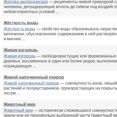
Жертва экологическая
— реципиенты живой природной с
человека, деградирующие вплоть до гибели под воздейс
неблагоприятных условий ...
Жёсткость воды
Жёсткость воды
— свойство воды образовывать нераств
кипячении, обусловленное содержанием в ней растворён
и магния ...
Живая изгородь
Живая изгородь
— свободнорастущие или формованные к
деревья, высаженные в один или более рядов, выполня
ограждающую ...
Живой напочвенный покров
Живой напочвенный покров
— совокупность мхов, лишай
растений и полукустарников, произрастающих на покрыт
лесом ...
Животный мир
Животный мир
— исторически сложившаяся совокупност
земли или её произвольно выбранной части (животный ми