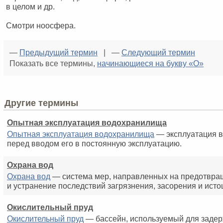
в целом и др.
Смотри ноосфера.
—
Предыдущий термин
| —
Следующий термин
Показать все термины,
начинающиеся на букву «О»
Другие термины
Опытная эксплуатация водохранилища
Опытная эксплуатация водохранилища
— эксплуатация 
перед вводом его в постоянную эксплуатацию.
Охрана вод
Охрана вод
— система мер, направленных на предотвра
и устранение последствий загрязнения, засорения и исто
Окислительный пруд
Окислительный пруд
— бассейн, используемый для задер