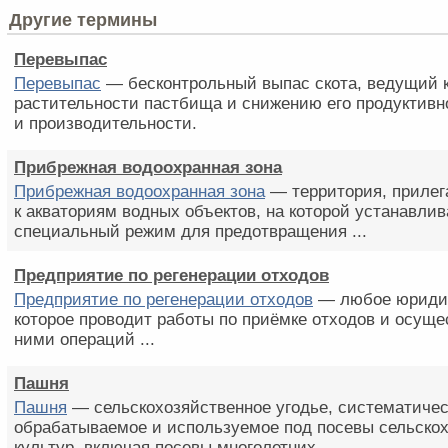
Другие термины
Перевыпас
Перевыпас
— бесконтрольный выпас скота, ведущий 
растительности пастбища и снижению его продуктивн
и производительности.
Прибрежная водоохранная зона
Прибрежная водоохранная зона
— территория, приле
к акваториям водных объектов, на которой устанавлив
специальный режим для предотвращения ...
Предприятие по регенерации отходов
Предприятие по регенерации отходов
— любое юридич
которое проводит работы по приёмке отходов и осущ
ними операций ...
Пашня
Пашня
— сельскохозяйственное угодье, систематиче
обрабатываемое и используемое под посевы сельско
культур, включая посевы многолетних ...