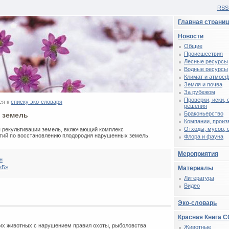
RSS
Главная страни
Новости
Общие
Происшествия
Лесные ресурсы
Водные ресурсы
Климат и атмос
Земля и почва
За рубежом
Проверки, иски,
ся к
списку эко-словаря
решения
Браконьерство
 земель
Компании, произ
Отходы, мусор, 
п рекультивации земель, включающий комплекс
тий по восстановлению плодородия нарушенных земель.
Флора и фауна
Мероприятия
н
«Б»
Материалы
Литература
Видео
Эко-словарь
Красная Книга 
их животных с нарушением правил охоты, рыболовства
Животные