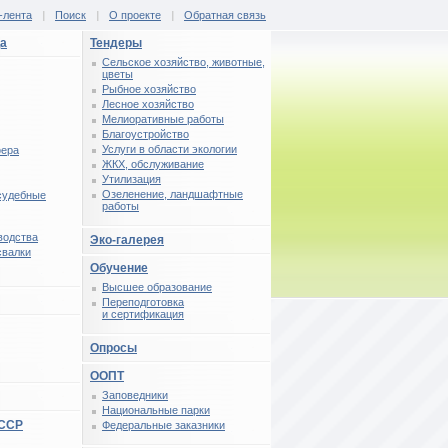
-лента
|
Поиск
|
О проекте
|
Обратная связь
ца
Тендеры
Сельское хозяйство, животные,
цветы
Рыбное хозяйство
Лесное хозяйство
Мелиоративные работы
Благоустройство
Услуги в области экологии
фера
ЖКХ, обслуживание
Утилизация
Озеленение, ландшафтные
 судебные
работы
водства
Эко-галерея
свалки
Обучение
Высшее образование
Переподготовка
и сертификация
Опросы
ООПТ
Заповедники
Национальные парки
СССР
Федеральные заказники