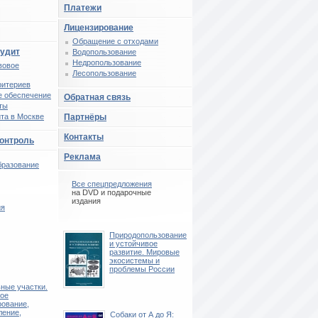
Платежи
Лицензирование
Обращение с отходами
аудит
Водопользование
Недропользование
вовое
Лесопользование
ритериев
 обеспечение
Обратная связь
ты
та в Москве
Партнёры
Контакты
контроль
Реклама
бразование
Все спецпредложения
на DVD и подарочные
издания
ия
Природопользование
и устойчивое
развитие. Мировые
экосистемы и
проблемы России
ные участки.
ое
рование,
ение,
Собаки от А до Я: