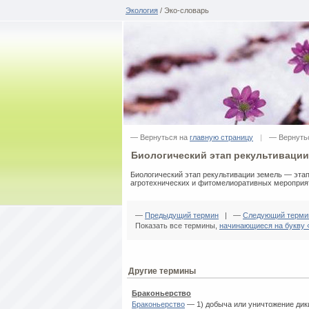
Экология
/ Эко-словарь
— Вернуться на
главную страницу
|
— Вернуть
Биологический этап рекультивации
Биологический этап рекультивации земель — эта
агротехнических и фитомелиоративных мероприя
—
Предыдущий термин
| —
Следующий терми
Показать все термины,
начинающиеся на букву 
Другие термины
Браконьерство
Браконьерство
— 1) добыча или уничтожение дик