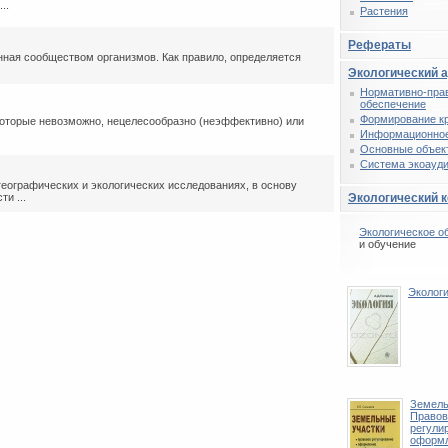
..
Растения
Рефераты
ная сообществом организмов. Как правило, определяется
Экологический 
Нормативно-пра
обеспечение
Формирование к
оторые невозможно, нецелесообразно (неэффективно) или
Информационное
Основные объек
Система экоауди
еографических и экологических исследованиях, в основу
и ...
Экологический 
Экологическое о
и обучение
Эколог
Земель
Правов
регули
оформл