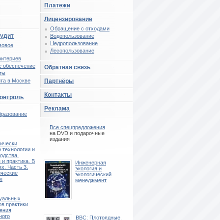
Платежи
Лицензирование
Обращение с отходами
аудит
Водопользование
Недропользование
вовое
Лесопользование
ритериев
 обеспечение
Обратная связь
ты
та в Москве
Партнёры
Контакты
контроль
Реклама
бразование
Все спецпредложения
на DVD и подарочные
издания
ически
 технологии и
одства.
 и практика. В
Инженерная
ях. Часть 3.
экология и
ические
экологический
я
менеджмент
туальных
ов практики
ения
ного
BBC: Плотоядные.