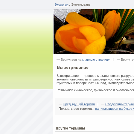
Экология
/ Эко-словарь
— Вернуться на
главную страницу
|
— Вернуть
Выветривание
Выветривание — процесс механического разруше
земной поверхности и приповерхностных слоев 
грунтовых и поверхностных вод, жизнедеятельнос
Различают химическое, физическое и биологическ
—
Предыдущий термин
| —
Следующий терми
Показать все термины,
начинающиеся на букву 
Другие термины