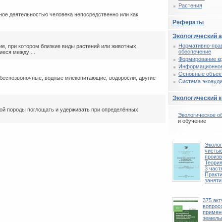
Растения
ое деятельностью человека непосредственно или как
Рефераты
Экологический 
Нормативно-пра
е, при котором близкие виды растений или животных
обеспечение
еся между ...
Формирование к
Информационное
Основные объек
беспозвоночные, водные млекопитающие, водоросли, другие
Система экоауди
Экологический 
ой породы поглощать и удерживать при определённых
Экологическое о
и обучение
Эколог
чистые
произв
Теория
3 част
Практ
заняти
375 ак
вопрос
примен
земель