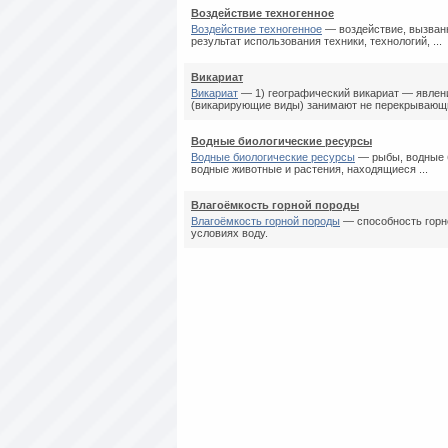
Воздействие техногенное
Воздействие техногенное
— воздействие, вызванн
результат использования техники, технологий, ...
Викариат
Викариат
— 1) географический викариат — явлени
(викарирующие виды) занимают не перекрывающи
Водные биологические ресурсы
Водные биологические ресурсы
— рыбы, водные 
водные животные и растения, находящиеся ...
Влагоёмкость горной породы
Влагоёмкость горной породы
— способность горн
условиях воду.