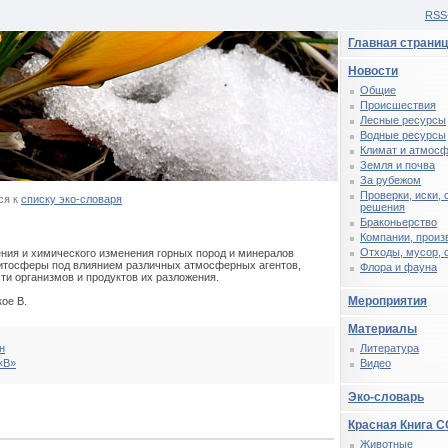
RSS
Главная страни
Новости
Общие
Происшествия
Лесные ресурсы
Водные ресурсы
Климат и атмос
Земля и почва
За рубежом
Проверки, иски,
ся к
списку эко-словаря
решения
Браконьерство
Компании, произ
Отходы, мусор, 
ния и химического изменения горных пород и минералов
литосферы под влиянием различных атмосферных агентов,
Флора и фауна
ти организмов и продуктов их разложения.
Мероприятия
ое В.
Материалы
н
Литература
«В»
Видео
Эко-словарь
Красная Книга 
Животные