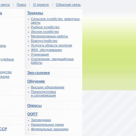
-лента
|
Поиск
|
О проекте
|
Обратная связь
ца
Тендеры
Сельское хозяйство, животные,
цветы
Рыбное хозяйство
Лесное хозяйство
Мелиоративные работы
Благоустройство
Услуги в области экологии
фера
ЖКХ, обслуживание
Утилизация
Озеленение, ландшафтные
 судебные
работы
водства
Эко-галерея
свалки
Обучение
Высшее образование
Переподготовка
и сертификация
Опросы
ООПТ
Заповедники
Национальные парки
СССР
Федеральные заказники