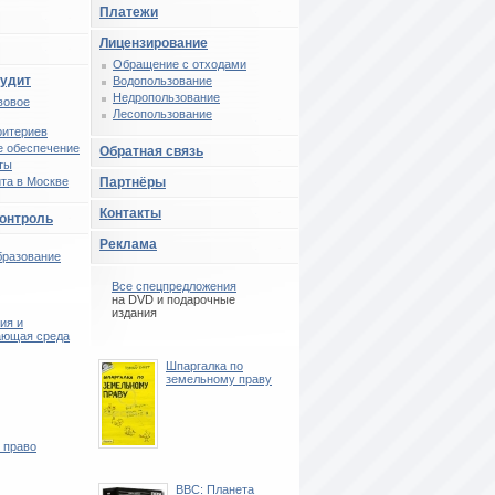
Платежи
Лицензирование
Обращение с отходами
аудит
Водопользование
Недропользование
вовое
Лесопользование
ритериев
 обеспечение
Обратная связь
ты
та в Москве
Партнёры
Контакты
контроль
Реклама
бразование
Все спецпредложения
на DVD и подарочные
издания
ия и
ающая среда
Шпаргалка по
земельному праву
 право
BBC: Планета