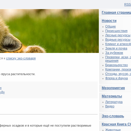
RSS
Главная страни
Новости
Общие
Происшествия
Лесные ресурсы
Водные ресурсы
Климат и атмос
Земля и почва
За рубежом
Проверки, иски,
ся к
списку эко-словаря
решения
Браконьерство
Компании, произ
Отходы, мусор, 
 яруса растительности.
Флора и фауна
н
Мероприятия
«Д»
Материалы
Литература
Видео
Эко-словарь
Красная Книга 
ерных осадков и в которые ещё не поступили растворимые
Животные