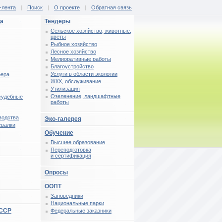
-лента
|
Поиск
|
О проекте
|
Обратная связь
ца
Тендеры
Сельское хозяйство, животные,
цветы
Рыбное хозяйство
Лесное хозяйство
Мелиоративные работы
Благоустройство
Услуги в области экологии
фера
ЖКХ, обслуживание
Утилизация
Озеленение, ландшафтные
 судебные
работы
водства
Эко-галерея
свалки
Обучение
Высшее образование
Переподготовка
и сертификация
Опросы
ООПТ
Заповедники
Национальные парки
СССР
Федеральные заказники