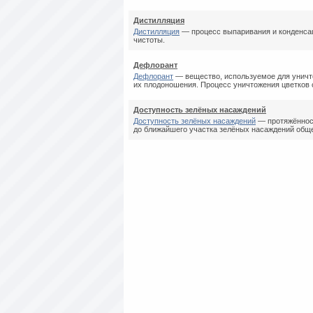
Дистилляция
Дистилляция
— процесс выпаривания и конденсац
чистоты.
Дефлорант
Дефлорант
— вещество, используемое для уничт
их плодоношения. Процесс уничтожения цветков 
Доступность зелёных насаждений
Доступность зелёных насаждений
— протяжённост
до ближайшего участка зелёных насаждений общег