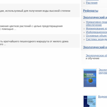
Растения
Рефераты
ии, используемый для получения воды высокой степени
Экологический 
Нормативно-пра
обеспечение
ожения цветков растений с целью предотвращения
Формирование к
с помощью ...
Информационное
Основные объек
Система экоауди
ь кратчайшего пешеходного маршрута от жилого дома
о ...
Экологический 
Экологическое о
и обучение
Эколог
окруж
Водное