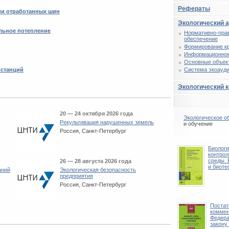
Рефераты
ции отработанных шин
Экологический 
льное потепление
Нормативно-пра
обеспечение
Формирование к
Информационное
Основные объек
останций
Система экоауди
Экологический 
20 — 24 октября 2026 года
Экологическое о
Рекультивация нарушенных земель
и обучение
Россия, Санкт-Петербург
Биологи
контро
среды. 
26 — 28 августа 2026 года
и биоте
аний
Экологическая безопасность
предприятия
Россия, Санкт-Петербург
Поста
коммен
Федер
закону