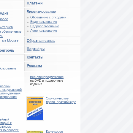
Платежи
Лицензирование
аудит
Обращение с отходами
вовое
Водопользование
Недропользование
ритериев
Лесопользование
 обеспечение
ты
та в Москве
Обратная связь
Партнёры
контроль
Контакты
Реклама
бразование
Все спецпредложения
на DVD и подарочные
издания
ческий
ль окружающей
Биоиндикация
стирование
Экологическое
право. Краткий курс
тейный
тарий к
альному
 "Об обороте
Кане-корсо