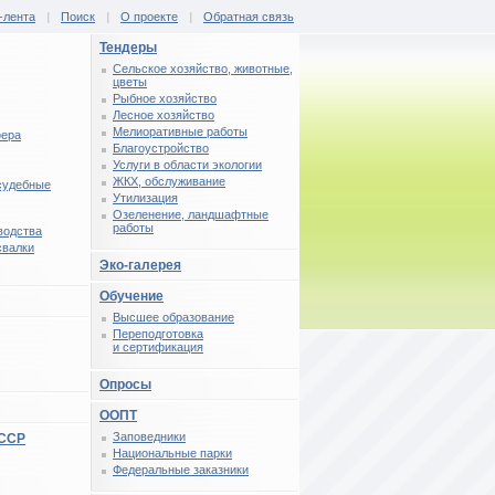
-лента
|
Поиск
|
О проекте
|
Обратная связь
Тендеры
Сельское хозяйство, животные,
цветы
Рыбное хозяйство
Лесное хозяйство
Мелиоративные работы
фера
Благоустройство
Услуги в области экологии
ЖКХ, обслуживание
 судебные
Утилизация
Озеленение, ландшафтные
работы
водства
свалки
Эко-галерея
Обучение
Высшее образование
Переподготовка
и сертификация
Опросы
ООПТ
Заповедники
СССР
Национальные парки
Федеральные заказники