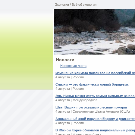
Экология / Всё об экологии
Новости
—
Новостная лента
Изменение климата повлияло на российский ч
4 августа | Россия
Слизни — это фактически новый борщевик
4 августа | Россия
Эль-Ниньо может стать самым сильным за пос
4 августа | Международная
Штат Вашингтон охватили лесные пожары
4 августа | Соединенные Штаты Америки (США)
Аномальный зной иссушил Европу и двигается
4 августа | Россия
В Южной Корее обновлён национальный реко
3 августа | Корея, республика