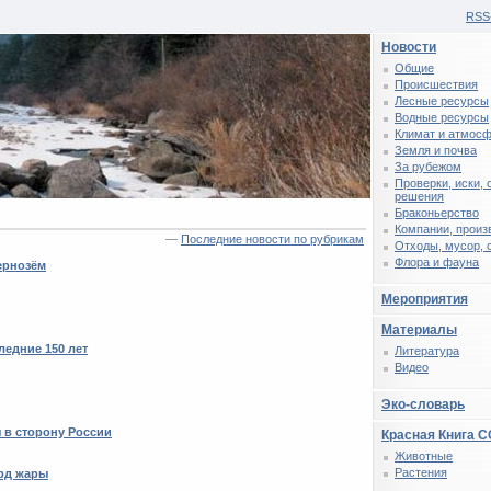
RSS
Новости
Общие
Происшествия
Лесные ресурсы
Водные ресурсы
Климат и атмос
Земля и почва
За рубежом
Проверки, иски,
решения
Браконьерство
Компании, произ
—
Последние новости по рубрикам
Отходы, мусор, 
Флора и фауна
ернозём
Мероприятия
Материалы
ледние 150 лет
Литература
Видео
Эко-словарь
 в сторону России
Красная Книга 
Животные
Растения
рд жары