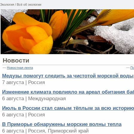
Экология / Всё об экологии
Новости
—
Новостная лента
—
По
Медузы помогут следить за чистотой морской воды
7 августа | Россия
Изменение климата повлияло на ареал обитания ба
6 августа | Международная
Июль в России стал самым тёплым за всю истори
6 августа | Россия
В Приморье обнаружены морские волны тепла
6 августа | Россия, Приморский край