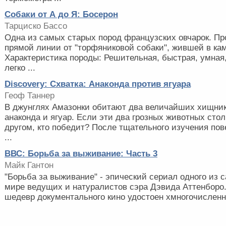
Собаки от А до Я: Босерон
Тарциско Бассо
Одна из самых старых пород французских овчарок. Пр
прямой линии от "торфяниковой собаки", жившей в ка
Характеристика породы: Решительная, быстрая, умная
легко ...
Discovery: Схватка: Анаконда против ягуара
Геоф Таннер
В джунглях Амазонки обитают два величайших хищник
анаконда и ягуар. Если эти два грозных животных стол
другом, кто победит? После тщательного изучения по
...
ВВС: Борьба за выживание: Часть 3
Майк Гантон
"Борьба за выживание" - эпический сериал одного из 
мире ведущих и натуралистов сэра Дэвида Аттенборо
шедевр документального кино удостоен хмногочисленны