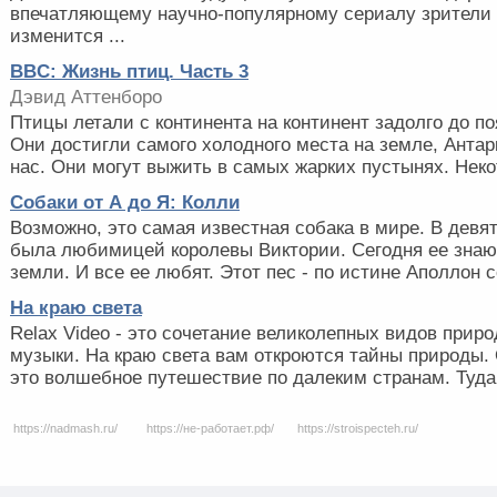
впечатляющему научно-популярному сериалу зрители с
изменится ...
BBC: Жизнь птиц. Часть 3
Дэвид Аттенборо
Птицы летали с континента на континент задолго до по
Они достигли самого холодного места на земле, Антарк
нас. Они могут выжить в самых жарких пустынях. Некот
Собаки от А до Я: Колли
Возможно, это самая известная собака в мире. В девя
была любимицей королевы Виктории. Сегодня ее знают
земли. И все ее любят. Этот пес - по истине Аполлон со
На краю света
Relax Video - это сочетание великолепных видов при
музыки. На краю света вам откроются тайны природы.
это волшебное путешествие по далеким странам. Туда, 
https://nadmash.ru/
https://не-работает.рф/
https://stroispecteh.ru/