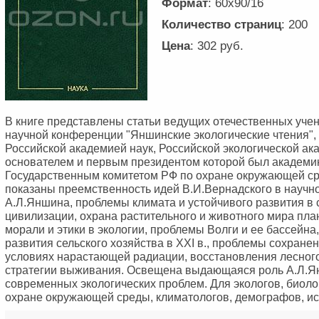
Формат
: 60x90/16
Количество страниц
: 200
Цена
: 302 руб.
В книге представлены статьи ведущих отечественных учен
научной конференции "Яншинские экологические чтения",
Российской академией наук, Российской экологической ак
основателем и первым президентом которой был академик
Государственным комитетом РФ по охране окружающей ср
показаны преемственность идей В.И.Вернадского в научн
А.Л.Яншина, проблемы климата и устойчивого развития в
цивилизации, охрана растительного и животного мира пла
морали и этики в экологии, проблемы Волги и ее бассейна
развития сельского хозяйства в XXI в., проблемы сохран
условиях нарастающей радиации, восстановления лесного
стратегии выживания. Освещена выдающаяся роль А.Л.Я
современных экологических проблем. Для экологов, биоло
охране окружающей среды, климатологов, демографов, ис