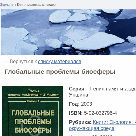
Экология
/ Книги, материалы, видео
— Вернуться к
списку материалов
Глобальные проблемы биосферы
Серия
: Чтения памяти акад
Яншина
Год
: 2003
ISBN
: 5-02-032796-4
Рубрика
:
Книги: Экология. 
окружающая среда