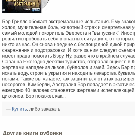
Бэр Гриллс обожает экстремальные испытания. Ему зна
холод, мучительная боль, животный страх и смертельная ус
самый молодой покоритель Эвереста и "выпускник" Иност
решил испробовать себя в опасных ситуациях, от которых
никто из нас. Он снова наедине с беспощадной дикой прир
снаряжения и подстраховки. И хотя за ним следует съемоч
имеет права помогать Бэру. Ну, разве что в крайнем случа
Саванна Ежегодно десятки туристов, отправляющиеся в К
жертвами нападения львов, буйволов и змей. Здесь Бэр п
искать воду, строить укрытия и находить лекарства буквал
ногами. Также вы узнаете, как защититься от атак разъяре
носорогов. Кимберли, Австралия Бэр попадает в экзотическ
ежегодно 40 человек становятся жертвами испепеляющей 
циклонов. Бэр покажет, как...
—
Купить
, либо заказать
Другие книги рубрики