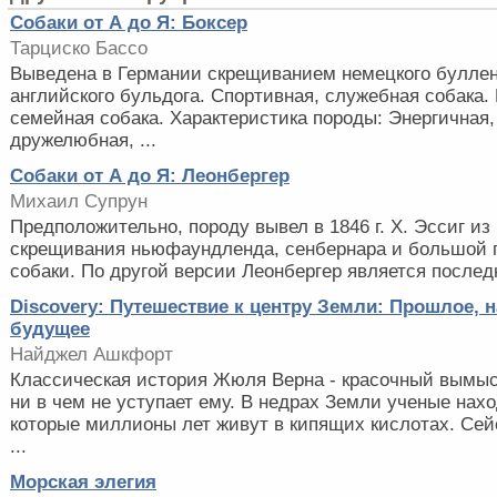
Собаки от А до Я: Боксер
Тарциско Бассо
Выведена в Германии скрещиванием немецкого булле
английского бульдога. Спортивная, служебная собака.
семейная собака. Характеристика породы: Энергичная
дружелюбная, ...
Собаки от А до Я: Леонбергер
Михаил Супрун
Предположительно, породу вывел в 1846 г. X. Эссиг из 
скрещивания ньюфаундленда, сенбернара и большой 
собаки. По другой версии Леонбергер является последн
Discovery: Путешествие к центру Земли: Прошлое, 
будущее
Найджел Ашкфорт
Классическая история Жюля Верна - красочный вымыс
ни в чем не уступает ему. В недрах Земли ученые нахо
которые миллионы лет живут в кипящих кислотах. Се
...
Морская элегия