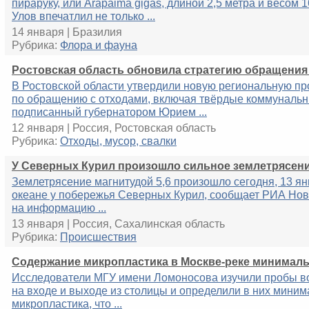
пираруку, или Arapaima gigas, длиной 2,5 метра и весом 
Улов впечатлил не только ...
14 января | Бразилия
Рубрика:
Флора и фауна
Ростовская область обновила стратегию обращения
В Ростовской области утвердили новую региональную п
по обращению с отходами, включая твёрдые коммунальн
подписанный губернатором Юрием ...
12 января | Россия, Ростовская область
Рубрика:
Отходы, мусор, свалки
У Северных Курил произошло сильное землетрясен
Землетрясение магнитудой 5,6 произошло сегодня, 13 ян
океане у побережья Северных Курил, сообщает РИА Нов
на информацию ...
13 января | Россия, Сахалинская область
Рубрика:
Происшествия
Содержание микропластика в Москве-реке минимал
Исследователи МГУ имени Ломоносова изучили пробы в
на входе и выходе из столицы и определили в них мини
микропластика, что ...