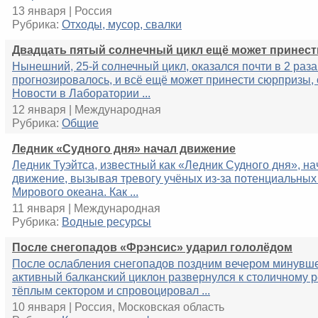
13 января | Россия
Рубрика:
Отходы, мусор, свалки
Двадцать пятый солнечный цикл ещё может принес
Нынешний, 25-й солнечный цикл, оказался почти в 2 раза
прогнозировалось, и всё ещё может принести сюрпризы
Новости в Лаборатории ...
12 января | Международная
Рубрика:
Общие
Ледник «Судного дня» начал движение
Ледник Туэйтса, известный как «Ледник Судного дня», на
движение, вызывая тревогу учёных из-за потенциальных
Мирового океана. Как ...
11 января | Международная
Рубрика:
Водные ресурсы
После снегопадов «Фрэнсис» ударил гололёдом
После ослабления снегопадов поздним вечером минувш
активный балканский циклон развернулся к столичному 
тёплым сектором и спровоцировал ...
10 января | Россия, Московская область