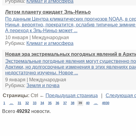
Рубрика:
Климат и атмосфера
Летом планету ожидает Эль-Ниньо
По данным Центра климатических прогнозов NOAA, в се
Нинья, вероятно, прекратится, ослабив типичные зимние
А переход к Эль-Ниньо может ...
10 января | Международная
Рубрика:
Климат и атмосфера
Новая эра экстремальных погодных явлений в Аркт
Экстремальные погодные явления могут существенно по
Арктики, но долгосрочные изменения в этих явлениях ра
недостаточно изучены. Новое ...
9 января | Международная
Рубрика:
Земля и почва
Страницы:
Ctrl ←
Предыдущая страница
|
Следующая с
1
...
31
32
33
34
35
36
37
38
39
40
...
4930
Всего
49292
новости.