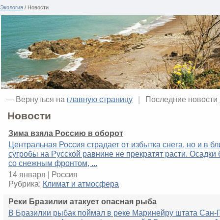
Экология
/ Новости
— Вернуться на
главную страницу
|
Последние новости
Новости
Зима взяла Россию в оборот
Центральная Россия страдает от избытка снега, но и в б
сугробы на Русской равнине не прекратят расти. Осадки 
со снежным фронтом, ...
14 января | Россия
Рубрика:
Климат и атмосфера
Реки Бразилии атакует опасная рыба
В Бразилии рыбак поймал в реке Маринейру штата Сан-